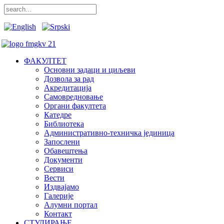
ФАКУЛТЕТ
Основни задаци и циљеви
Дозвола за рад
Акредитација
Самовредновање
Органи факултета
Катедре
Библиотека
Административно-техничка јединица
Запослени
Обавештења
Документи
Сервиси
Вести
Издвајамо
Галерије
Алумни портал
Контакт
СТУДИРАЊЕ