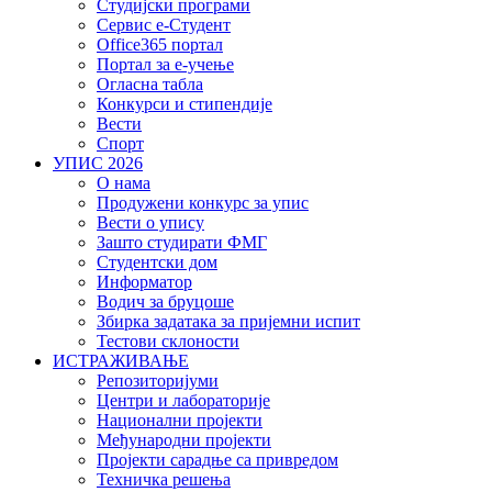
Студијски програми
Сервис е-Студент
Office365 портал
Портал за е-учење
Огласна табла
Конкурси и стипендије
Вести
Спорт
УПИС 2026
О нама
Продужени конкурс за упис
Вести о упису
Зашто студирати ФМГ
Студентски дом
Информатор
Водич за бруцоше
Збиркa задатака за пријемни испит
Тестови склоности
ИСТРАЖИВАЊЕ
Репозиторијуми
Центри и лабораторије
Национални пројекти
Међународни пројекти
Пројекти сарадње са привредом
Техничка решења