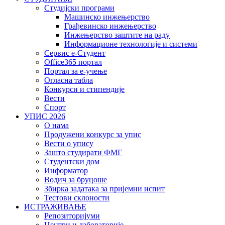
Студијски програми
Машинско инжењерство
Грађевинско инжењерство
Инжењерство заштите на раду
Информационе технологије и системи
Сервис е-Студент
Office365 портал
Портал за е-учење
Огласна табла
Конкурси и стипендије
Вести
Спорт
УПИС 2026
О нама
Продужени конкурс за упис
Вести о упису
Зашто студирати ФМГ
Студентски дом
Информатор
Водич за бруцоше
Збиркa задатака за пријемни испит
Тестови склоности
ИСТРАЖИВАЊЕ
Репозиторијуми
Центри и лабораторије