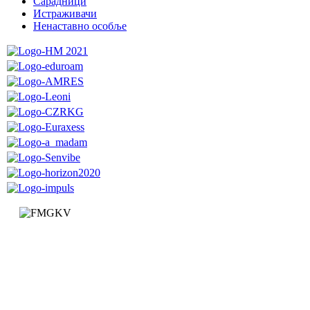
Сарадници
Истраживачи
Ненаставно особље
Факултет за машинство и грађевинарство у Краљеву
Доситејева 19, 36000 Краљево
Република Србија
+381 (0)36 383 269