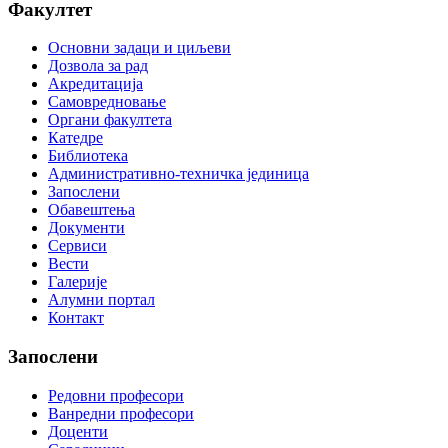
Факултет
Основни задаци и циљеви
Дозвола за рад
Акредитација
Самовредновање
Органи факултета
Катедре
Библиотека
Административно-техничка јединица
Запослени
Обавештења
Документи
Сервиси
Вести
Галерије
Алумни портал
Контакт
Запослени
Редовни професори
Ванредни професори
Доценти