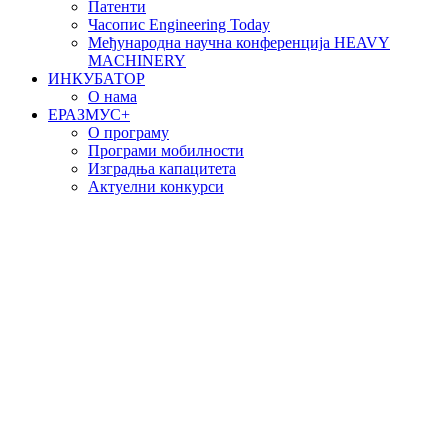
Патенти
Часопис Engineering Today
Међународна научна конференција HEAVY
MACHINERY
ИНКУБАТОР
О нама
EРАЗМУС+
О програму
Програми мобилности
Изградња капацитета
Актуелни конкурси