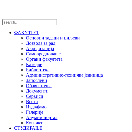
Пратите нас
ФАКУЛТЕТ
Основни задаци и циљеви
Дозвола за рад
Акредитација
Самовредновање
Органи факултета
Катедре
Библиотека
Административно-техничка јединица
Запослени
Обавештења
Документи
Сервиси
Вести
Издвајамо
Галерије
Алумни портал
Контакт
СТУДИРАЊЕ