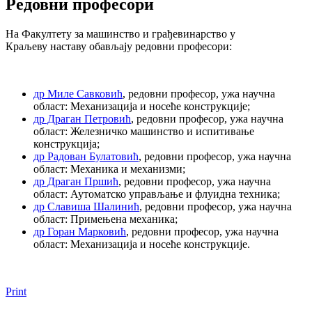
Редовни професори
На Факултету за машинство и грађевинарство у
Краљеву наставу обављају редовни професори:
др Миле Савковић
, редовни професор, ужа научна
област: Механизација и носеће конструкције;
др Драган Петровић
, редовни професор, ужа научна
област: Железничко машинство и испитивање
конструкција;
др Радован Булатовић
, редовни професор, ужа научна
област: Механика и механизми;
др Драган Пршић
, редовни професор, ужа научна
област: Аутоматско управљање и флуидна техника;
др Славиша Шалинић
, редовни професор, ужа научна
област: Примењена механика;
др Горан Марковић
,
редовни професор, ужа научна
област: Механизација и носеће конструкције.
Print