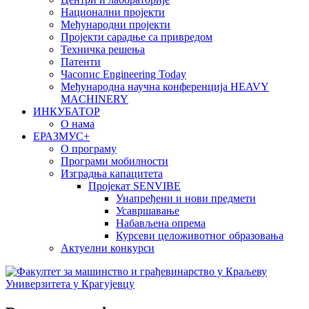
Национални пројекти
Међународни пројекти
Пројекти сарадње са привредом
Техничка решења
Патенти
Часопис Engineering Today
Међународна научна конференција HEAVY
MACHINERY
ИНКУБАТОР
О нама
EРАЗМУС+
О програму
Програми мобилности
Изградња капацитета
Пројекат SENVIBE
Унапређени и нови предмети
Усавршавање
Набављена опрема
Курсеви целоживотног образовања
Актуелни конкурси