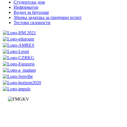
Студентски дом
Информатор
Водич за бруцоше
Збиркa задатака за пријемни испит
Тестови склоности
Факултет за машинство и грађевинарство у Краљеву
Доситејева 19, 36000 Краљево
Република Србија