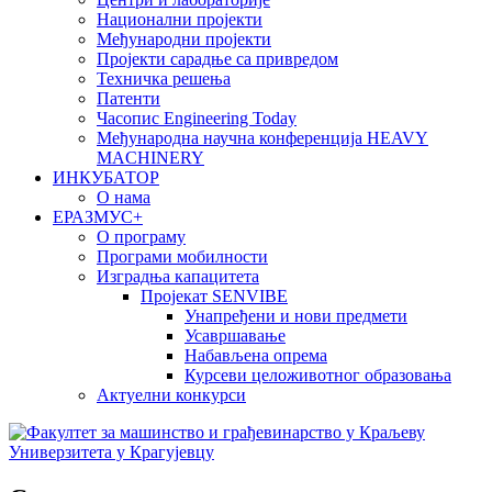
Национални пројекти
Међународни пројекти
Пројекти сарадње са привредом
Техничка решења
Патенти
Часопис Engineering Today
Међународна научна конференција HEAVY
MACHINERY
ИНКУБАТОР
О нама
EРАЗМУС+
О програму
Програми мобилности
Изградња капацитета
Пројекат SENVIBE
Унапређени и нови предмети
Усавршавање
Набављена опрема
Курсеви целоживотног образовања
Актуелни конкурси