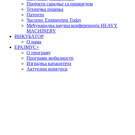
Пројекти сарадње са привредом
Техничка решења
Патенти
Часопис Engineering Today
Међународна научна конференција HEAVY
MACHINERY
ИНКУБАТОР
О нама
EРАЗМУС+
О програму
Програми мобилности
Изградња капацитета
Актуелни конкурси