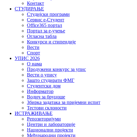
Контакт
СТУДИРАЊЕ
Студијски програми
Сервис е-Студент
Office365 портал
Портал за е-учење
Огласна табла
Конкурси и стипендије
Вести
Спорт
УПИС 2026
О нама
Продужени конкурс за упис
Вести о упису
Зашто студирати ФМГ
Студентски дом
Информатор
Водич за бруцоше
Збиркa задатака за пријемни испит
Тестови склоности
ИСТРАЖИВАЊЕ
Репозиторијуми
Центри и лабораторије
Национални пројекти
Међународни пројекти