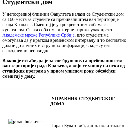
Студентски дом
У непосредној близини Факултета налази се Студентски дом
са 160 места за студенте са пребивалиштем ван територије
града Краљева. Смештај је у трокреветним собама са
купатилом. Свака соба има интернет прикључак преко
Академске мреже Републике Србије
, што студентима
омогућава да у кратком временском интервалу и то бесплатно
долазе до личних и стручних информација, које су им
свакодневно неопходне.
Важно је истаћи, да је за све бруцоше, са пребивалиштем
ван територије града Краљева, а који се упишу на неки од
студијских програма у првом уписном року, обезбеђен
смештај у дому.
УПРАВНИК СТУДЕНТСКОГ
ДОМА
Горан Булатовић, дипл. политиколог