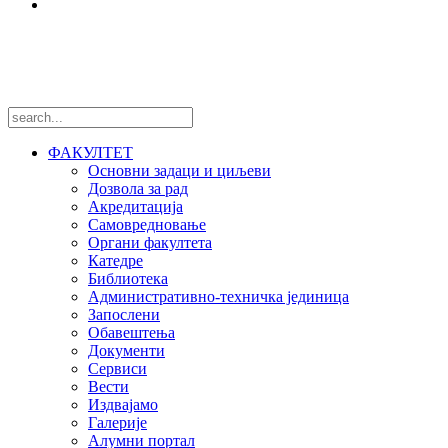
Међународни пројекти
Пратите нас
ФАКУЛТЕТ
Основни задаци и циљеви
Дозвола за рад
Акредитација
Самовредновање
Органи факултета
Катедре
Библиотека
Административно-техничка јединица
Запослени
Обавештења
Документи
Сервиси
Вести
Издвајамо
Галерије
Алумни портал