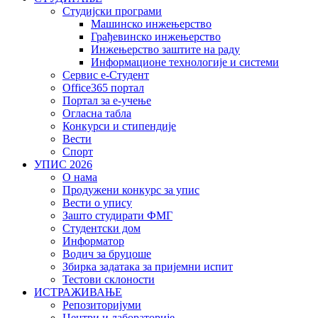
Студијски програми
Машинско инжењерство
Грађевинско инжењерство
Инжењерство заштите на раду
Информационе технологије и системи
Сервис е-Студент
Office365 портал
Портал за е-учење
Огласна табла
Конкурси и стипендије
Вести
Спорт
УПИС 2026
О нама
Продужени конкурс за упис
Вести о упису
Зашто студирати ФМГ
Студентски дом
Информатор
Водич за бруцоше
Збиркa задатака за пријемни испит
Тестови склоности
ИСТРАЖИВАЊЕ
Репозиторијуми
Центри и лабораторије