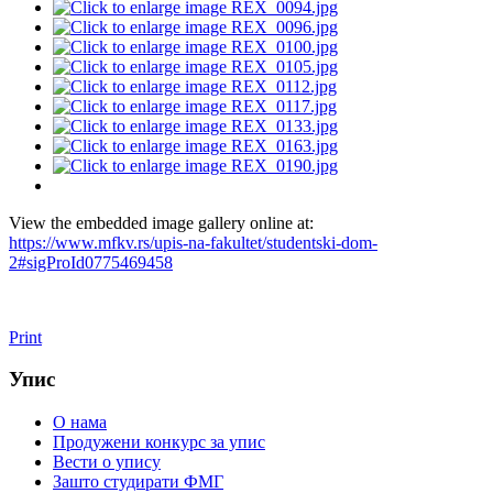
View the embedded image gallery online at:
https://www.mfkv.rs/upis-na-fakultet/studentski-dom-
2#sigProId0775469458
Print
Упис
О нама
Продужени конкурс за упис
Вести о упису
Зашто студирати ФМГ