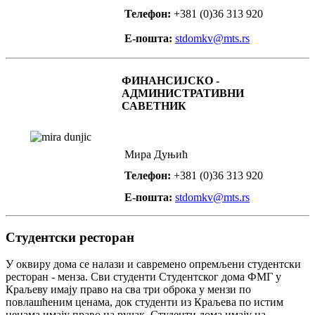
Телефон:
+381 (0)36 313 920
Е-пошта:
stdomkv@mts.rs
ФИНАНСИЈСКО -
АДМИНИСТРАТИВНИ
САВЕТНИК
Мира Дуњић
Телефон:
+381 (0)36 313 920
Е-пошта:
stdomkv@mts.rs
Студентски ресторан
У оквиру дома се налази и савремено опремљени студентски
ресторан - менза. Сви студенти Студентског дома ФМГ у
Краљеву имају право на сва три оброка у мензи по
повлашћеним ценама, док студенти из Краљева по истим
ценама имају право на ручак. Студенти дома имају на