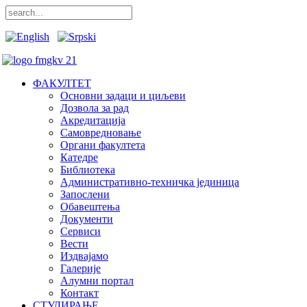
ФАКУЛТЕТ
Основни задаци и циљеви
Дозвола за рад
Акредитација
Самовредновање
Органи факултета
Катедре
Библиотека
Административно-техничка јединица
Запослени
Обавештења
Документи
Сервиси
Вести
Издвајамо
Галерије
Алумни портал
Контакт
СТУДИРАЊЕ