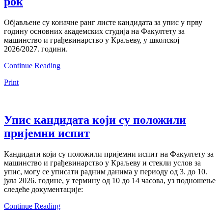
рок
Објављене су коначне ранг листе кандидата за упис у прву
годину основних академских студија на Факултету за
машинство и грађевинарство у Краљеву, у школској
2026/2027. години.
Continue Reading
Print
Упис кандидата који су положили
пријемни испит
Кандидати који су положили пријемни испит на Факултету за
машинство и грађевинарство у Краљеву и стекли услов за
упис, могу се уписати радним данима у периоду од 3. до 10.
јула 2026. године, у термину од 10 до 14 часова, уз подношење
следеће документације:
Continue Reading