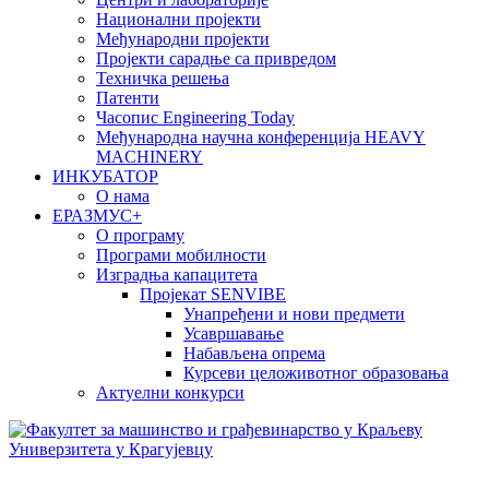
Национални пројекти
Међународни пројекти
Пројекти сарадње са привредом
Техничка решења
Патенти
Часопис Engineering Today
Међународна научна конференција HEAVY
MACHINERY
ИНКУБАТОР
О нама
EРАЗМУС+
О програму
Програми мобилности
Изградња капацитета
Пројекат SENVIBE
Унапређени и нови предмети
Усавршавање
Набављена опрема
Курсеви целоживотног образовања
Актуелни конкурси