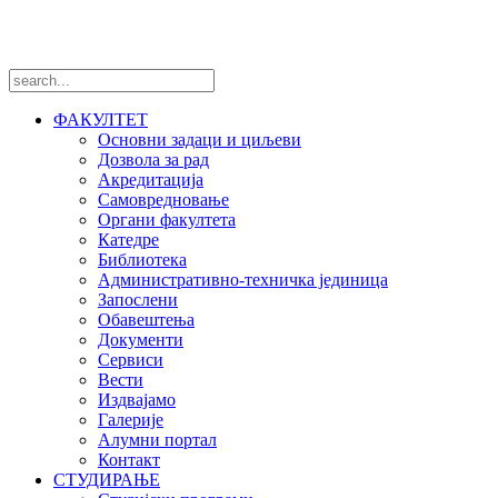
ФАКУЛТЕТ
Основни задаци и циљеви
Дозвола за рад
Акредитација
Самовредновање
Органи факултета
Катедре
Библиотека
Административно-техничка јединица
Запослени
Обавештења
Документи
Сервиси
Вести
Издвајамо
Галерије
Алумни портал
Контакт
СТУДИРАЊЕ