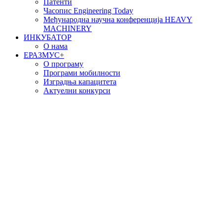
Патенти
Часопис Engineering Today
Међународна научна конференција HEAVY
MACHINERY
ИНКУБАТОР
О нама
EРАЗМУС+
О програму
Програми мобилности
Изградња капацитета
Актуелни конкурси