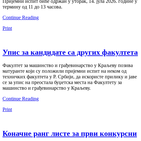
Пријемни испит биће одржан у уторак, 14. јула 2026. године у
термину од 11 до 13 часова.
Continue Reading
Print
Упис за кандидате са других факултета
Факултет за машинство и грађевинарство у Краљеву позива
матуранте који су положили пријемни испит на неком од
техничких факултета у Р. Србији, да искористе прилику и јаве
се за упис на преостала буџетска места на Факултету за
машинство и грађевинарство у Краљеву.
Continue Reading
Print
Коначне ранг листе за први конкурсни