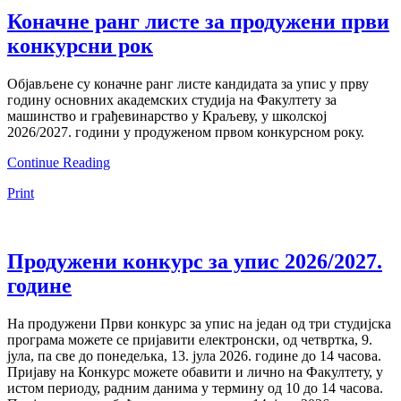
Коначне ранг листе за продужени први
конкурсни рок
Објављене су коначне ранг листе кандидата за упис у прву
годину основних академских студија на Факултету за
машинство и грађевинарство у Краљеву, у школској
2026/2027. години у продуженом првом конкурсном року.
Continue Reading
Print
Продужени конкурс за упис 2026/2027.
године
На продужени Први конкурс за упис на један од три студијска
програма можете се пријавити електронски, од четвртка, 9.
јула, па све до понедељка, 13. јула 2026. године до 14 часова.
Пријаву на Конкурс можете обавити и лично на Факултету, у
истом периоду, радним данима у термину од 10 до 14 часова.