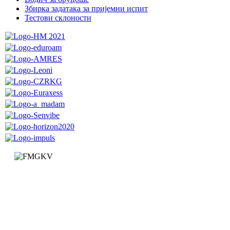
Збиркa задатака за пријемни испит
Тестови склоности
Факултет за машинство и грађевинарство у Краљеву
Доситејева 19, 36000 Краљево
Република Србија
+381 (0)36 383 269