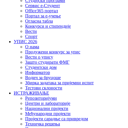
Студијски програми
Сервис е-Студент
Office365 портал
Портал за е-учење
Огласна табла
Конкурси и стипендије
Вести
Спорт
УПИС 2026
О нама
Продужени конкурс за упис
Вести о упису
Зашто студирати ФМГ
Студентски дом
Информатор
Водич за бруцоше
Збиркa задатака за пријемни испит
Тестови склоности
ИСТРАЖИВАЊЕ
Репозиторијуми
Центри и лабораторије
Национални пројекти
Међународни пројекти
Пројекти сарадње са привредом
Техничка решења