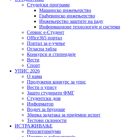
Студијски програми
Машинско инжењерство
Грађевинско инжењерство
Инжењерство заштите на раду
Информационе технологије и системи
Сервис е-Студент
Office365 портал
Портал за е-учење
Огласна табла
Конкурси и стипендије
Вести
Спорт
УПИС 2026
О нама
Продужени конкурс за упис
Вести о упису
Зашто студирати ФМГ
Студентски дом
Информатор
Водич за бруцоше
Збиркa задатака за пријемни испит
Тестови склоности
ИСТРАЖИВАЊЕ
Репозиторијуми
Центри и лабораторије