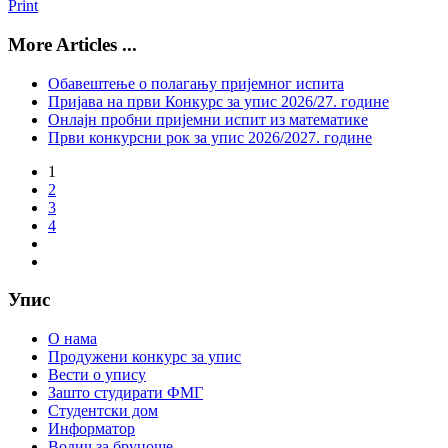
Print
More Articles ...
Обавештење о полагању пријемног испита
Пријава на први Конкурс за упис 2026/27. године
Онлајн пробни пријемни испит из математике
Први конкурсни рок за упис 2026/2027. године
1
2
3
4
Упис
О нама
Продужени конкурс за упис
Вести о упису
Зашто студирати ФМГ
Студентски дом
Информатор
Водич за бруцоше