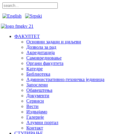
ФАКУЛТЕТ
Основни задаци и циљеви
Дозвола за рад
Акредитација
Самовредновање
Органи факултета
Катедре
Библиотека
Административно-техничка јединица
Запослени
Обавештења
Документи
Сервиси
Вести
Издвајамо
Галерије
Алумни портал
Контакт
СТУДИРАЊЕ