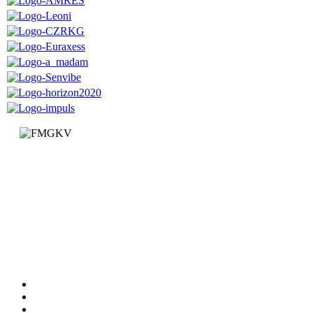
Факултет за машинство и грађевинарство у Краљеву
Доситејева 19, 36000 Краљево
Република Србија
+381 (0)36 383 269
Факултет
Катедре
Вести
Обавештења