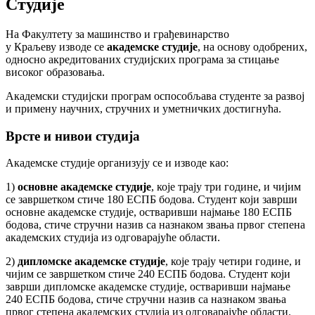
Студије
На Факултету за машинство и грађевинарство
у Краљеву изводе се
академске студије
, на основу одобрених,
односно акредитованих студијских програма за стицање
високог образовања.
Академски студијски програм оспособљава студенте за развој
и примену научних, стручних и уметничких достигнућа.
Врсте и нивои студија
Академске студије организују се и изводе као:
1)
основне академске студије
, које трају три године, и чијим
се завршетком стиче 180 ЕСПБ бодова. Студент који заврши
основне академске студије, остваривши најмање 180 ЕСПБ
бодова, стиче стручни назив са назнаком звања првог степена
академских студија из одговарајуће области.
2)
дипломске академске студије
, које трају четири године, и
чијим се завршетком стиче 240 ЕСПБ бодова. Студент који
заврши дипломске академске студије, остваривши најмање
240 ЕСПБ бодова, стиче стручни назив са назнаком звања
првог степена академских студија из одговарајуће области.