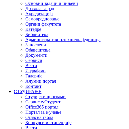
Основни задаци и циљеви
Дозвола за рад
Акредитација
Самовредновање
Органи факултета
Катедре
Библиотека
Административно-техничка јединица
Запослени
Обавештења
Документи
Сервиси
Вести
Издвајамо
Галерије
Алумни портал
Контакт
СТУДИРАЊЕ
Студијски програми
Сервис е-Студент
Office365 портал
Портал за е-учење
Огласна табла
Конкурси и стипендије
Вести