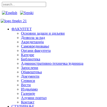
ФАКУЛТЕТ
Основни задаци и циљеви
Дозвола за рад
Акредитација
Самовредновање
Органи факултета
Катедре
Библиотека
Административно-техничка јединица
Запослени
Обавештења
Документи
Сервиси
Вести
Издвајамо
Галерије
Алумни портал
Контакт
СТУДИРАЊЕ