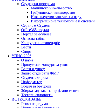
Студијски програми
Машинско инжењерство
Грађевинско инжењерство
Инжењерство заштите на раду
Информационе технологије и системи
Сервис е-Студент
Office365 портал
Портал за е-учење
Огласна табла
Конкурси и стипендије
Вести
Спорт
УПИС 2026
О нама
Продужени конкурс за упис
Вести о упису
Зашто студирати ФМГ
Студентски дом
Информатор
Водич за бруцоше
Збиркa задатака за пријемни испит
Тестови склоности
ИСТРАЖИВАЊЕ
Репозиторијуми
Центри и лабораторије