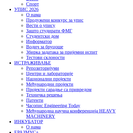
Спорт
УПИС 2026
О нама
Продужени конкурс за упис
Вести о упису
Зашто студирати ФМГ
Студентски дом
Информатор
Водич за бруцоше
Збиркa задатака за пријемни испит
Тестови склоности
ИСТРАЖИВАЊЕ
Репозиторијуми
Центри и лабораторије
Национални пројекти
Међународни пројекти
Пројекти сарадње са привредом
Техничка решења
Патенти
Часопис Engineering Today
Међународна научна конференција HEAVY
MACHINERY
ИНКУБАТОР
О нама
EРАЗМУС+