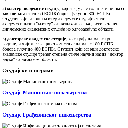
2)
мастер академске студије
, које трају две године, и чијим се
завршетком стиче 60 ЕСПБ бодова (укупно 300 ЕСПБ).
Студент који заврши мастер академске студије стиче
академски назив "мастер" са назнаком звања другог степена
дипломских академских студија из одговарајуће области
.
3)
докторске академске студије
, које трају најмање три
године, и чијим се завршетком стиче најмање 180 ЕСПБ
бодова (укупно 480 ЕСПБ). Студент који заврши докторске
академске студије трећег степена стиче научни назив "доктор
наука" са назнаком области.
Студијски програми
Студије Машинског инжењерства
Студије Грађевинског инжењерства