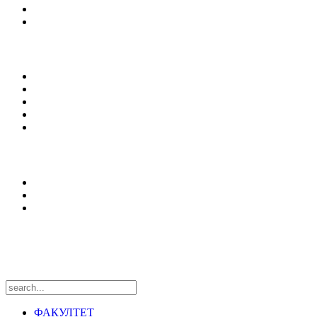
Документи
Сервиси
Студирање
Студијски програми
Упис
Еразмус +
Вести
Оffice 365
Истраживања
Центри и лабораторије
Национални пројекти
Међународни пројекти
Пратите нас
ФАКУЛТЕТ