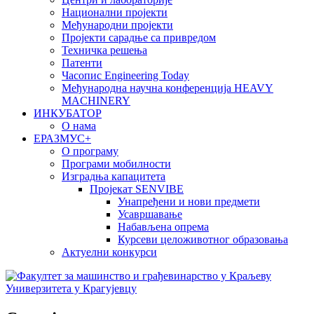
Национални пројекти
Међународни пројекти
Пројекти сарадње са привредом
Техничка решења
Патенти
Часопис Engineering Today
Међународна научна конференција HEAVY
MACHINERY
ИНКУБАТОР
О нама
EРАЗМУС+
О програму
Програми мобилности
Изградња капацитета
Пројекат SENVIBE
Унапређени и нови предмети
Усавршавање
Набављена опрема
Курсеви целоживотног образовања
Актуелни конкурси