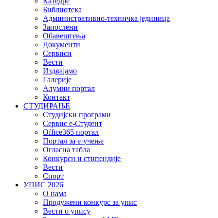
Катедре
Библиотека
Административно-техничка јединица
Запослени
Обавештења
Документи
Сервиси
Вести
Издвајамо
Галерије
Алумни портал
Контакт
СТУДИРАЊЕ
Студијски програми
Сервис е-Студент
Office365 портал
Портал за е-учење
Огласна табла
Конкурси и стипендије
Вести
Спорт
УПИС 2026
О нама
Продужени конкурс за упис
Вести о упису