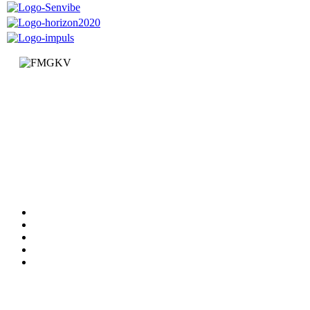
Факултет за машинство и грађевинарство у Краљеву
Доситејева 19, 36000 Краљево
Република Србија
+381 (0)36 383 269
Факултет
Катедре
Вести
Обавештења
Документи
Сервиси
Студирање