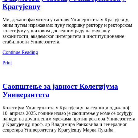
Крагујевцу
Ми, декани факултета у саставу Универзитета у Крагујевцу,
овим путем изражавамо пуну подршку ректору и ректорском
колегијуму у њиховом доследном раду на очувању
законитости, академског интегритета и институционалне
стабилности Универзитета.
Continue Reading
Print
Саопштење за јавност Колегијума
Универзитета
Колегијум Универзитета у Крагујевцу на седници одржаној
10. априла 2025. године издао је саопштење у коме се осуђују
напади на друштвеним мрежама против ректора Универзитета
у Крагујевцу, проф. др Владимира Ранковића и генералног
секретара Универзитета у Крагујевцу Марка Лукића.