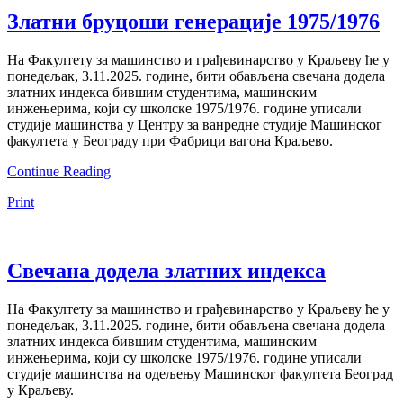
Златни бруцоши генерације 1975/1976
На Факултету за машинство и грађевинарство у Краљеву ће у
понедељак, 3.11.2025. године, бити обављена свечана додела
златних индекса бившим студентима, машинским
инжењерима, који су школске 1975/1976. године уписали
студије машинства у Центру за ванредне студије Машинског
факултета у Београду при Фабрици вагона Краљево.
Continue Reading
Print
Свечана додела златних индекса
На Факултету за машинство и грађевинарство у Краљеву ће у
понедељак, 3.11.2025. године, бити обављена свечана додела
златних индекса бившим студентима, машинским
инжењерима, који су школске 1975/1976. године уписали
студије машинства на одељењу Машинског факултета Београд
у Краљеву.