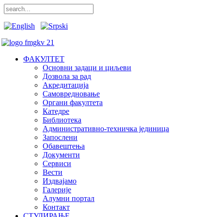
ФАКУЛТЕТ
Основни задаци и циљеви
Дозвола за рад
Акредитација
Самовредновање
Органи факултета
Катедре
Библиотека
Административно-техничка јединица
Запослени
Обавештења
Документи
Сервиси
Вести
Издвајамо
Галерије
Алумни портал
Контакт
СТУДИРАЊЕ