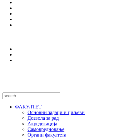
Студијски програми
Упис
Еразмус +
Вести
Оffice 365
Истраживања
Центри и лабораторије
Национални пројекти
Међународни пројекти
Пратите нас
ФАКУЛТЕТ
Основни задаци и циљеви
Дозвола за рад
Акредитација
Самовредновање
Органи факултета