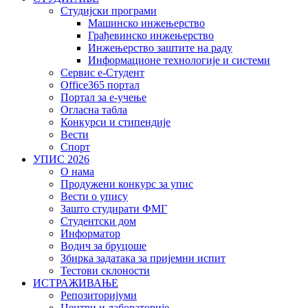
Студијски програми
Машинско инжењерство
Грађевинско инжењерство
Инжењерство заштите на раду
Информационе технологије и системи
Сервис е-Студент
Office365 портал
Портал за е-учење
Огласна табла
Конкурси и стипендије
Вести
Спорт
УПИС 2026
О нама
Продужени конкурс за упис
Вести о упису
Зашто студирати ФМГ
Студентски дом
Информатор
Водич за бруцоше
Збиркa задатака за пријемни испит
Тестови склоности
ИСТРАЖИВАЊЕ
Репозиторијуми
Центри и лабораторије