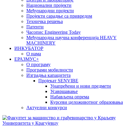
Национални пројекти
Међународни пројекти
Пројекти сарадње са привредом
Техничка решења
Патенти
Часопис Engineering Today
Међународна научна конференција HEAVY
MACHINERY
ИНКУБАТОР
О нама
EРАЗМУС+
О програму
Програми мобилности
Изградња капацитета
Пројекат SENVIBE
Унапређени и нови предмети
Усавршавање
Набављена опрема
Курсеви целоживотног образовања
Актуелни конкурси