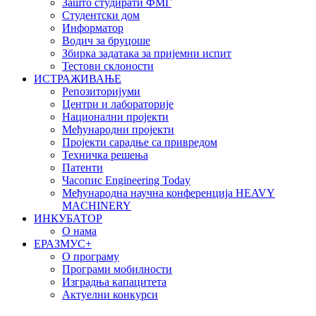
Зашто студирати ФМГ
Студентски дом
Информатор
Водич за бруцоше
Збиркa задатака за пријемни испит
Тестови склоности
ИСТРАЖИВАЊЕ
Репозиторијуми
Центри и лабораторије
Национални пројекти
Међународни пројекти
Пројекти сарадње са привредом
Техничка решења
Патенти
Часопис Engineering Today
Међународна научна конференција HEAVY
MACHINERY
ИНКУБАТОР
О нама
EРАЗМУС+
О програму
Програми мобилности
Изградња капацитета
Актуелни конкурси