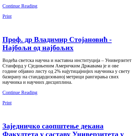
Continue Reading
Print
Проф. др Владимир Стојановић -
Најбољи од најбољих
Водећа светска научна и наставна институција – Универзитет
Станфорд у Сједињеним Америчким Државама је и ове
године објавио листу од 2% најутицајнијих научника у свету
базирану на стандардизованој метрици рангирања свих
научника и научних дисциплина.
Continue Reading
Print
Заједничко саопштење декана
Факултета у саставу Универзитета у