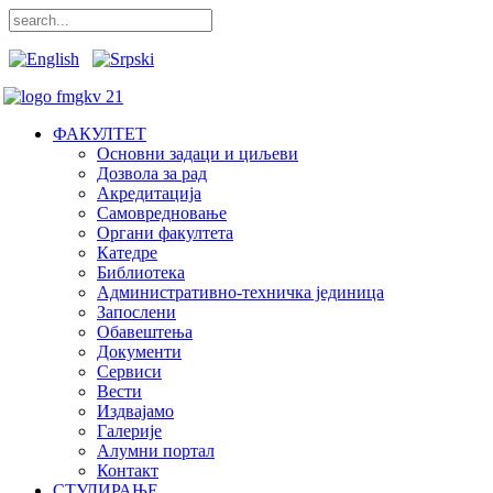
ФАКУЛТЕТ
Основни задаци и циљеви
Дозвола за рад
Акредитација
Самовредновање
Органи факултета
Катедре
Библиотека
Административно-техничка јединица
Запослени
Обавештења
Документи
Сервиси
Вести
Издвајамо
Галерије
Алумни портал
Контакт
СТУДИРАЊЕ