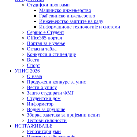
Студијски програми
Машинско инжењерство
Грађевинско инжењерство
Инжењерство заштите на раду
Информационе технологије и системи
Сервис е-Студент
Office365 портал
Портал за е-учење
Огласна табла
Конкурси и стипендије
Вести
Спорт
УПИС 2026
О нама
Продужени конкурс за упис
Вести о упису
Зашто студирати ФМГ
Студентски дом
Информатор
Водич за бруцоше
Збиркa задатака за пријемни испит
Тестови склоности
ИСТРАЖИВАЊЕ
Репозиторијуми
Центри и лабораторије