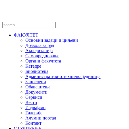
Пратите нас
ФАКУЛТЕТ
Основни задаци и циљеви
Дозвола за рад
Акредитација
Самовредновање
Органи факултета
Катедре
Библиотека
Административно-техничка јединица
Запослени
Обавештења
Документи
Сервиси
Вести
Издвајамо
Галерије
Алумни портал
Контакт
СТУДИРАЊЕ