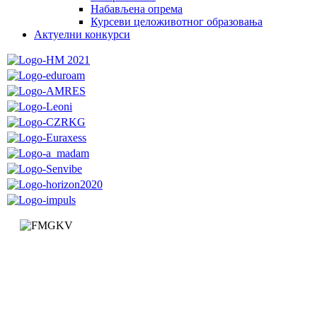
Набављена опрема
Курсеви целоживотног образовања
Актуелни конкурси
Факултет за машинство и грађевинарство у Краљеву
Доситејева 19, 36000 Краљево
Република Србија