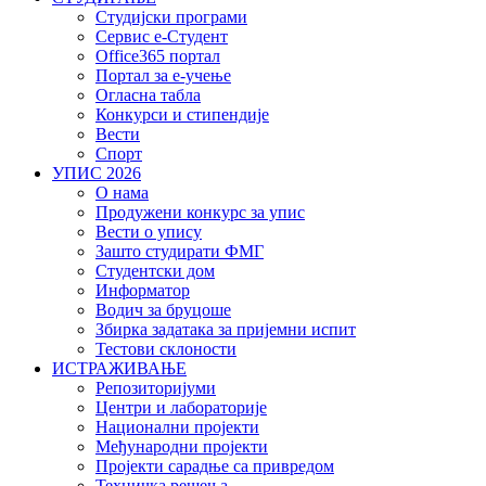
Студијски програми
Сервис е-Студент
Office365 портал
Портал за е-учење
Огласна табла
Конкурси и стипендије
Вести
Спорт
УПИС 2026
О нама
Продужени конкурс за упис
Вести о упису
Зашто студирати ФМГ
Студентски дом
Информатор
Водич за бруцоше
Збиркa задатака за пријемни испит
Тестови склоности
ИСТРАЖИВАЊЕ
Репозиторијуми
Центри и лабораторије
Национални пројекти
Међународни пројекти
Пројекти сарадње са привредом
Техничка решења