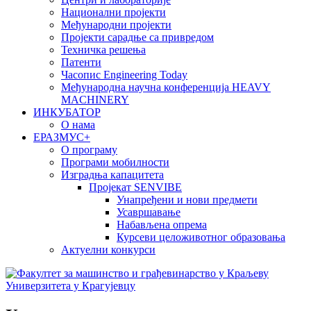
Национални пројекти
Међународни пројекти
Пројекти сарадње са привредом
Техничка решења
Патенти
Часопис Engineering Today
Међународна научна конференција HEAVY
MACHINERY
ИНКУБАТОР
О нама
EРАЗМУС+
О програму
Програми мобилности
Изградња капацитета
Пројекат SENVIBE
Унапређени и нови предмети
Усавршавање
Набављена опрема
Курсеви целоживотног образовања
Актуелни конкурси