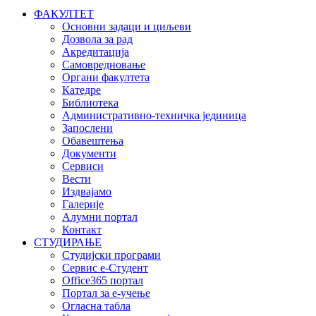
ФАКУЛТЕТ
Основни задаци и циљеви
Дозвола за рад
Акредитација
Самовредновање
Органи факултета
Катедре
Библиотека
Административно-техничка јединица
Запослени
Обавештења
Документи
Сервиси
Вести
Издвајамо
Галерије
Алумни портал
Контакт
СТУДИРАЊЕ
Студијски програми
Сервис е-Студент
Office365 портал
Портал за е-учење
Огласна табла