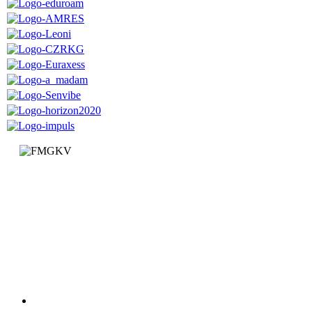
Факултет за машинство и грађевинарство у Краљеву
Доситејева 19, 36000 Краљево
Република Србија
+381 (0)36 383 269
Факултет
Катедре