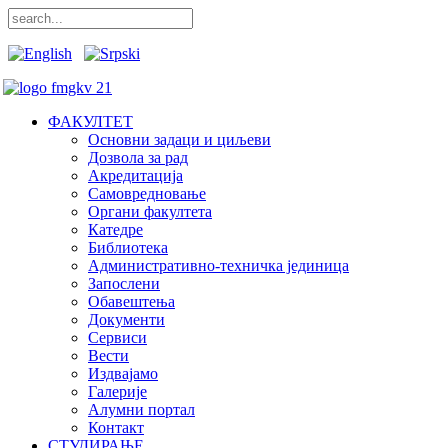
ФАКУЛТЕТ
Основни задаци и циљеви
Дозвола за рад
Акредитација
Самовредновање
Органи факултета
Катедре
Библиотека
Административно-техничка јединица
Запослени
Обавештења
Документи
Сервиси
Вести
Издвајамо
Галерије
Алумни портал
Контакт
СТУДИРАЊЕ