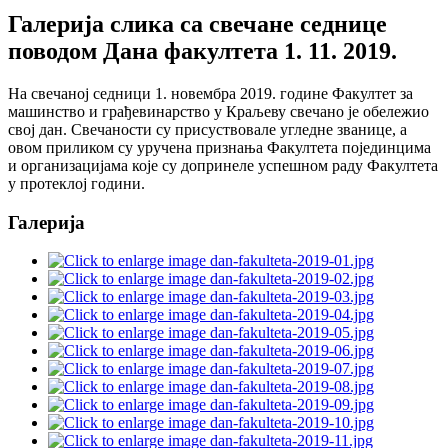
Галерија слика са свечане седнице
поводом Дана факултета 1. 11. 2019.
На свечаној седници 1. новембра 2019. године Факултет за
машинство и грађевинарство у Краљеву свечано је обележио
свој дан. Свечаности су присуствовале угледне званице, а
овом приликом су уручена признања Факултета појединцима
и организацијама које су допринеле успешном раду Факултета
у протеклој години.
Галерија