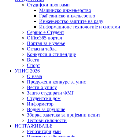
Студијски програми
Машинско инжењерство
Грађевинско инжењерство
Инжењерство заштите на раду
Информационе технологије и системи
Сервис е-Студент
Office365 портал
Портал за е-учење
Огласна табла
Конкурси и стипендије
Вести
Спорт
УПИС 2026
О нама
Продужени конкурс за упис
Вести о упису
Зашто студирати ФМГ
Студентски дом
Информатор
Водич за бруцоше
Збиркa задатака за пријемни испит
Тестови склоности
ИСТРАЖИВАЊЕ
Репозиторијуми
Центри и лабораторије