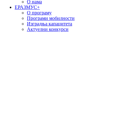
О нама
EРАЗМУС+
О програму
Програми мобилности
Изградња капацитета
Актуелни конкурси