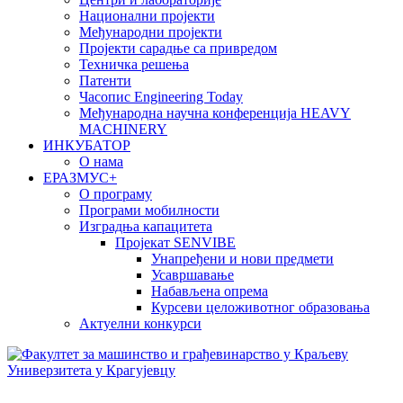
Национални пројекти
Међународни пројекти
Пројекти сарадње са привредом
Техничка решења
Патенти
Часопис Engineering Today
Међународна научна конференција HEAVY
MACHINERY
ИНКУБАТОР
О нама
EРАЗМУС+
О програму
Програми мобилности
Изградња капацитета
Пројекат SENVIBE
Унапређени и нови предмети
Усавршавање
Набављена опрема
Курсеви целоживотног образовања
Актуелни конкурси