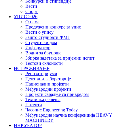
Конкурси и стипендије
Вести
Спорт
УПИС 2026
О нама
Продужени конкурс за упис
Вести о упису
Зашто студирати ФМГ
Студентски дом
Информатор
Водич за бруцоше
Збиркa задатака за пријемни испит
Тестови склоности
ИСТРАЖИВАЊЕ
Репозиторијуми
Центри и лабораторије
Национални пројекти
Међународни пројекти
Пројекти сарадње са привредом
Техничка решења
Патенти
Часопис Engineering Today
Међународна научна конференција HEAVY
MACHINERY
ИНКУБАТОР