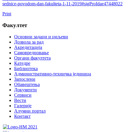
sednice-povodom-dan-fakulteta-1-11-2019#sigProIdae47448022
Print
Факултет
Основни задаци и циљеви
Дозвола за рад
Акредитација
Самовредновање
Органи факултета
Катедре
Библиотека
Административно-техничка јединица
Запослени
Обавештења
Документи
Сервиси
Вести
Галерије
Алумни портал
Контакт