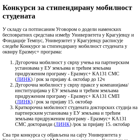
Конкурси за стипендирану мобилност
студената
У складу са потписаним Уговором о додели наменских
бесповратних средстава између Универзитета у Крагујевцу и
Фондације Темпус, Универзитет у Крагујевцу расписује
следеће Конкурсе за стипендирану мобилност студената у
оквиру Еразмус+ програма:
Дугорочна мобилност у сврху учења на партнерским
установама у ЕУ земљама и трећим земљама
придруженим програму - Еразмус+ КА131 СМС
(
ЛИНК
) / рок за пријаву 4. октобар до 12ч
Дугорочна мобилност у сврху праксе у компанијама/
институцијама у ЕУ земљама и трећим земљама
придруженим програму - Еразмус+ КА131 СМП
(
ЛИНК
) / рок за пријаву 15. октобар
Краткорочна мобилност студената докторских студија на
партнерским установама у ЕУ земљама и трећим
земљама придруженим програму - Еразмус+ КА131
СМС докторанди (
ЛИНК
) /рок за пријаву 15. октобар
Сва три конкурса су објављена на сајту Универзитета у