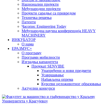
Национални пројекти
Међународни пројекти
Пројекти сарадње са привредом
Техничка решења
Патенти
Часопис Engineering Today
Међународна научна конференција HEAVY
MACHINERY
ИНКУБАТОР
О нама
EРАЗМУС+
О програму
Програми мобилности
Изградња капацитета
Пројекат SENVIBE
Унапређени и нови предмети
Усавршавање
Набављена опрема
Курсеви целоживотног образовања
Актуелни конкурси