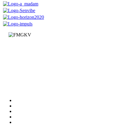
Факултет за машинство и грађевинарство у Краљеву
Доситејева 19, 36000 Краљево
Република Србија
+381 (0)36 383 269
Факултет
Катедре
Вести
Обавештења
Документи
Сервиси
Студирање