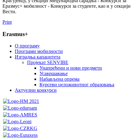
Крагујевцу, у секцији Међународна сарадња - Конкурси за
Еразмус+ мобилност - Конкурси за студенте, као и у секцији
Вести.
Print
Erasmus+
O програму
Програми мобилности
Изградња капацитета
Пројекат SENVIBE
Унапређени и нови предмети
Усавршавање
Набављена опрема
Курсеви целоживотног образовања
Актуелни конкурси