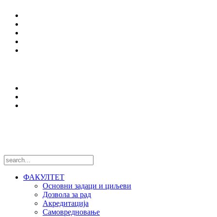
Студијски програми
Упис
Еразмус +
Вести
Оffice 365
Истраживања
Центри и лабораторије
Национални пројекти
Међународни пројекти
Пратите нас
ФАКУЛТЕТ
Основни задаци и циљеви
Дозвола за рад
Акредитација
Самовредновање