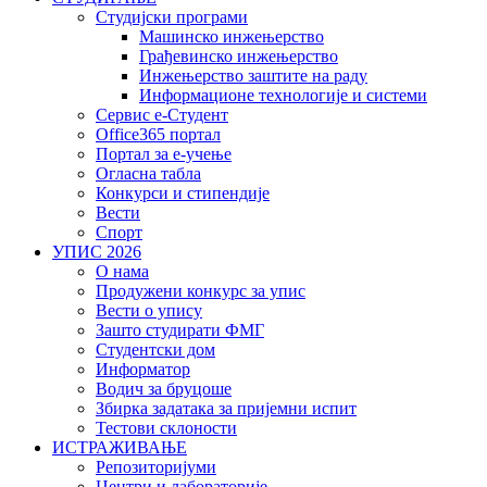
Студијски програми
Машинско инжењерство
Грађевинско инжењерство
Инжењерство заштите на раду
Информационе технологије и системи
Сервис е-Студент
Office365 портал
Портал за е-учење
Огласна табла
Конкурси и стипендије
Вести
Спорт
УПИС 2026
О нама
Продужени конкурс за упис
Вести о упису
Зашто студирати ФМГ
Студентски дом
Информатор
Водич за бруцоше
Збиркa задатака за пријемни испит
Тестови склоности
ИСТРАЖИВАЊЕ
Репозиторијуми
Центри и лабораторије