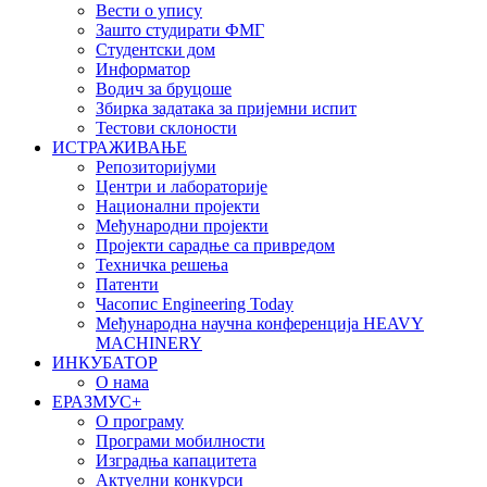
Вести о упису
Зашто студирати ФМГ
Студентски дом
Информатор
Водич за бруцоше
Збиркa задатака за пријемни испит
Тестови склоности
ИСТРАЖИВАЊЕ
Репозиторијуми
Центри и лабораторије
Национални пројекти
Међународни пројекти
Пројекти сарадње са привредом
Техничка решења
Патенти
Часопис Engineering Today
Међународна научна конференција HEAVY
MACHINERY
ИНКУБАТОР
О нама
EРАЗМУС+
О програму
Програми мобилности
Изградња капацитета
Актуелни конкурси