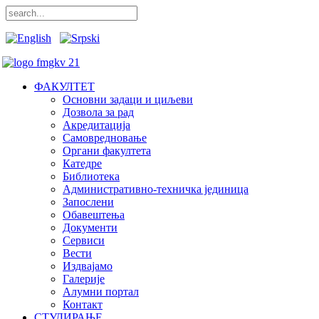
ФАКУЛТЕТ
Основни задаци и циљеви
Дозвола за рад
Акредитација
Самовредновање
Органи факултета
Катедре
Библиотека
Административно-техничка јединица
Запослени
Обавештења
Документи
Сервиси
Вести
Издвајамо
Галерије
Алумни портал
Контакт
СТУДИРАЊЕ