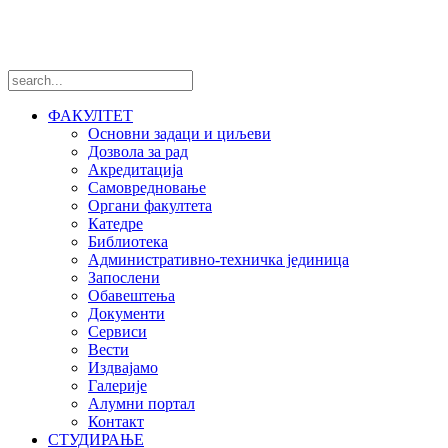
Пратите нас
ФАКУЛТЕТ
Основни задаци и циљеви
Дозвола за рад
Акредитација
Самовредновање
Органи факултета
Катедре
Библиотека
Административно-техничка јединица
Запослени
Обавештења
Документи
Сервиси
Вести
Издвајамо
Галерије
Алумни портал
Контакт
СТУДИРАЊЕ