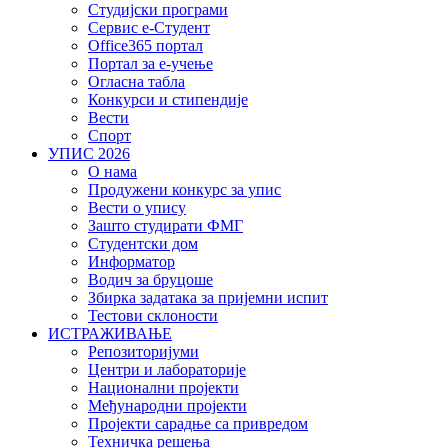
Студијски програми
Сервис е-Студент
Office365 портал
Портал за е-учење
Огласна табла
Конкурси и стипендије
Вести
Спорт
УПИС 2026
О нама
Продужени конкурс за упис
Вести о упису
Зашто студирати ФМГ
Студентски дом
Информатор
Водич за бруцоше
Збиркa задатака за пријемни испит
Тестови склоности
ИСТРАЖИВАЊЕ
Репозиторијуми
Центри и лабораторије
Национални пројекти
Међународни пројекти
Пројекти сарадње са привредом
Техничка решења