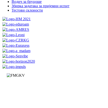
Водич за бруцоше
Збиркa задатака за пријемни испит
Тестови склоности
Факултет за машинство и грађевинарство у Краљеву
Доситејева 19, 36000 Краљево
Република Србија