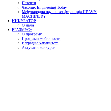
Патенти
Часопис Engineering Today
Међународна научна конференција HEAVY
MACHINERY
ИНКУБАТОР
О нама
EРАЗМУС+
О програму
Програми мобилности
Изградња капацитета
Актуелни конкурси