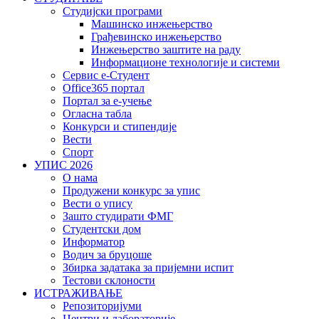
Студијски програми
Машинско инжењерство
Грађевинско инжењерство
Инжењерство заштите на раду
Информационе технологије и системи
Сервис е-Студент
Office365 портал
Портал за е-учење
Огласна табла
Конкурси и стипендије
Вести
Спорт
УПИС 2026
О нама
Продужени конкурс за упис
Вести о упису
Зашто студирати ФМГ
Студентски дом
Информатор
Водич за бруцоше
Збиркa задатака за пријемни испит
Тестови склоности
ИСТРАЖИВАЊЕ
Репозиторијуми
Центри и лабораторије