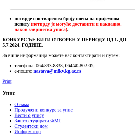
потврде о оствареном броју поена на пријемном
испиту
(потврду је могуће доставити и накнадно,
након завршетка уписа)
.
КОНКУРС ЋЕ БИТИ ОТВОРЕН
У ПЕРИОДУ
ОД 1. ДО
5.7.2024. ГОДИНЕ
.
За више информација можете нас контактирати и путем:
телефона: 064/893-8838, 064/40-80-905;
е-поште:
nastava@mfkv.kg.ac.rs
Print
Упис
О нама
Продужени конкурс за упис
Вести о упису
Зашто студирати ФМГ
Студентски дом
Информатор