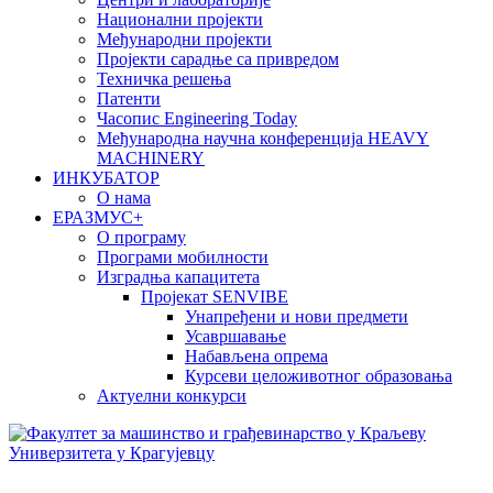
Национални пројекти
Међународни пројекти
Пројекти сарадње са привредом
Техничка решења
Патенти
Часопис Engineering Today
Међународна научна конференција HEAVY
MACHINERY
ИНКУБАТОР
О нама
EРАЗМУС+
О програму
Програми мобилности
Изградња капацитета
Пројекат SENVIBE
Унапређени и нови предмети
Усавршавање
Набављена опрема
Курсеви целоживотног образовања
Актуелни конкурси