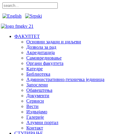
ФАКУЛТЕТ
Основни задаци и циљеви
Дозвола за рад
Акредитација
Самовредновање
Органи факултета
Катедре
Библиотека
Административно-техничка јединица
Запослени
Обавештења
Документи
Сервиси
Вести
Издвајамо
Галерије
Алумни портал
Контакт
СТУДИРАЊЕ