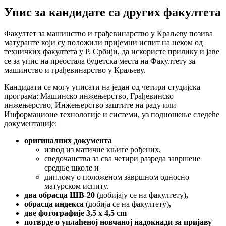
Упис за кандидате са других факултета
Факултет за машинство и грађевинарство у Краљеву позива
матуранте који су положили пријемни испит на неком од
техничких факултета у Р. Србији, да искористе прилику и јаве
се за упис на преостала буџетска места на Факултету за
машинство и грађевинарство у Краљеву.
Кандидати се могу уписати на један од четири студијска
програма: Машинско инжењерство, Грађевинско
инжењерство, Инжењерство заштите на раду или
Информационе технологије и системи, уз подношење следеће
документације:
оригиналних документа
извод из матичне књиге рођених,
сведочанства за сва четири разреда завршене
средње школе и
диплому о положеном завршном односно
матурском испиту.
два обрасца ШВ-20
(
добијају се на факултету
)
,
обрасца индекса
(добија се на факултету)
,
две фотографије 3,5 x 4,5 cm
потврде о уплаћеној новчаној надокнади за пријаву