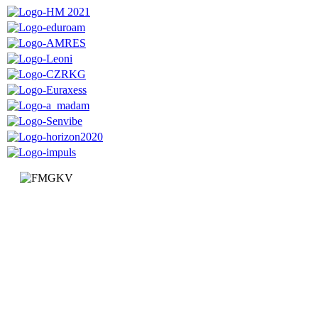
Факултет за машинство и грађевинарство у Краљеву
Доситејева 19, 36000 Краљево
Република Србија
+381 (0)36 383 269
Факултет