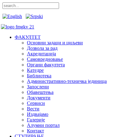
ФАКУЛТЕТ
Основни задаци и циљеви
Дозвола за рад
Акредитација
Самовредновање
Органи факултета
Катедре
Библиотека
Административно-техничка јединица
Запослени
Обавештења
Документи
Сервиси
Вести
Издвајамо
Галерије
Алумни портал
Контакт
СТУДИРАЊЕ