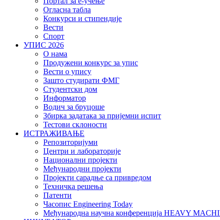
Портал за е-учење
Огласна табла
Конкурси и стипендије
Вести
Спорт
УПИС 2026
О нама
Продужени конкурс за упис
Вести о упису
Зашто студирати ФМГ
Студентски дом
Информатор
Водич за бруцоше
Збиркa задатака за пријемни испит
Тестови склоности
ИСТРАЖИВАЊЕ
Репозиторијуми
Центри и лабораторије
Национални пројекти
Међународни пројекти
Пројекти сарадње са привредом
Техничка решења
Патенти
Часопис Engineering Today
Међународна научна конференција HEAVY MAC