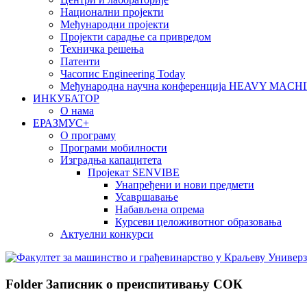
Национални пројекти
Међународни пројекти
Пројекти сарадње са привредом
Техничка решења
Патенти
Часопис Engineering Today
Међународна научна конференција HEAVY MAC
ИНКУБАТОР
О нама
EРАЗМУС+
О програму
Програми мобилности
Изградња капацитета
Пројекат SENVIBE
Унапређени и нови предмети
Усавршавање
Набављена опрема
Курсеви целоживотног образовања
Актуелни конкурси
Folder
Записник о преиспитивању СОК