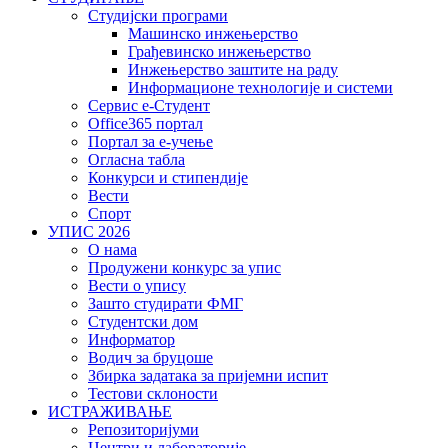
Студијски програми
Машинско инжењерство
Грађевинско инжењерство
Инжењерство заштите на раду
Информационе технологије и системи
Сервис е-Студент
Office365 портал
Портал за е-учење
Огласна табла
Конкурси и стипендије
Вести
Спорт
УПИС 2026
О нама
Продужени конкурс за упис
Вести о упису
Зашто студирати ФМГ
Студентски дом
Информатор
Водич за бруцоше
Збиркa задатака за пријемни испит
Тестови склоности
ИСТРАЖИВАЊЕ
Репозиторијуми
Центри и лабораторије