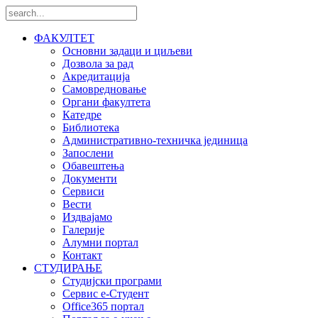
ФАКУЛТЕТ
Основни задаци и циљеви
Дозвола за рад
Акредитација
Самовредновање
Органи факултета
Катедре
Библиотека
Административно-техничка јединица
Запослени
Обавештења
Документи
Сервиси
Вести
Издвајамо
Галерије
Алумни портал
Контакт
СТУДИРАЊЕ
Студијски програми
Сервис е-Студент
Office365 портал