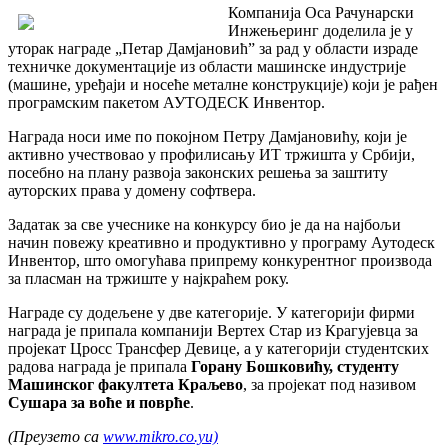
Компанија Оса Рачунарски
Инжењеринг доделила је у
уторак награде „Петар Дамјановић” за рад у области израде
техничке документације из области машинске индустрије
(машине, уређаји и носеће металне конструкције) који је рађен
програмским пакетом АУТОДЕСК Инвентор.
Награда носи име по покојном Петру Дамјановићу, који је
активно учествовао у профилисању ИТ тржишта у Србији,
посебно на плану развоја законских решења за заштиту
ауторских права у домену софтвера.
Задатак за све учеснике на конкурсу био је да на најбољи
начин повежу креативно и продуктивно у програму Аутодеск
Инвентор, што омогућава припрему конкурентног производа
за пласман на тржиште у најкраћем року.
Награде су додељене у две категорије. У категорији фирми
награда је припала компанији Вертеx Стар из Крагујевца за
пројекат Цросс Трансфер Девице, а у категорији студентских
радова награда је припала
Горану Бошковићу, студенту
Машинског факултета Краљево
, за пројекат под називом
Сушара за воће и поврће
.
(Преузето са
www.mikro.co.yu)