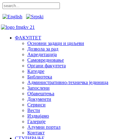
ФАКУЛТЕТ
Основни задаци и циљеви
Дозвола за рад
Акредитација
Самовредновање
Органи факултета
Катедре
Библиотека
Административно-техничка јединица
Запослени
Обавештења
Документи
Сервиси
Вести
Издвајамо
Галерије
Алумни портал
Контакт
СТУДИРАЊЕ