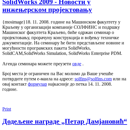
SolidWorks 2009 - Новости у
инжењерском пројектовању
{mosimage}18. 11. 2008. године на Машинском факултету у
Краљеву у организацији компаније СОЛФИНС и подршку
Машинског факултета Краљево, биће одржан семинар о
пројектовању, прорачуну конструкција и вођењу техничке
документације. На семинару ће бити представљене новине и
могућности програмских пакета SolidWorks,
SolidCAM,SolidWorks Simulation, SolidWorks Enterprise PDM.
Агенда семинара можете преузети
овде
.
Број места је ограничен па Вас молимо да Ваше учешће
потврдите путем е-маила на адресе:
solfins@solfins.com
или на
овај контакт
формулар
најкасније до петка 14. 11. 2008.
године.
Print
Додељене награде „Петар Дамјановић“