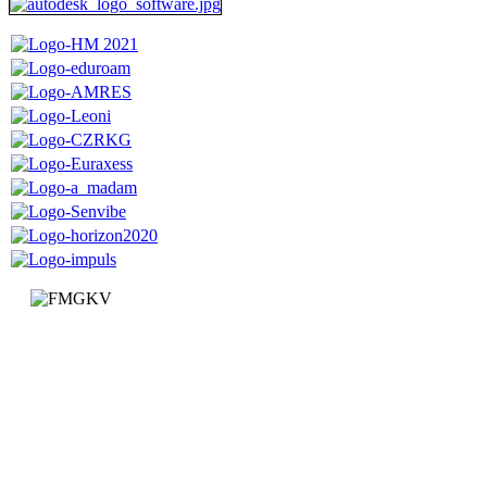
Факултет за машинство и грађевинарство у Краљеву
Доситејева 19, 36000 Краљево
Република Србија
+381 (0)36 383 269