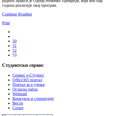
радних пракси је Одбор Немачке Привреде, који већ пар
година реализује овај програм.
Continue Reading
Print
50
51
52
53
Студентски сервис
Сервис е-Студент
Office365 портал
Портал за е-учење
Огласна табла
Webmail
Конкурси и стипендије
Вести
Спорт