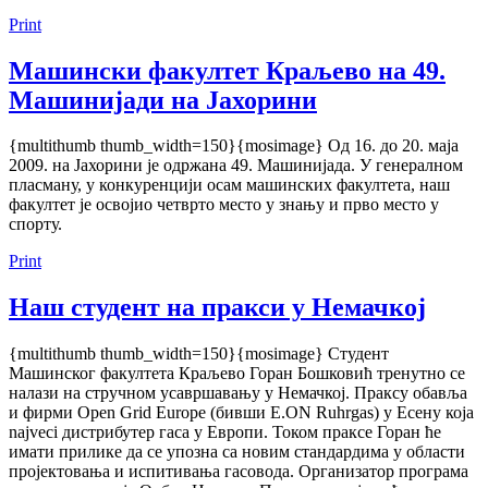
Print
Машински факултет Краљево на 49.
Машинијади на Јахорини
{multithumb thumb_width=150}{mosimage} Од 16. до 20. маја
2009. на Јахорини је одржана 49. Машинијада. У генералном
пласману, у конкуренцији осам машинских факултета, наш
факултет је освојио четврто место у знању и прво место у
спорту.
Print
Наш студент на пракси у Немачкој
{multithumb thumb_width=150}{mosimage} Студент
Машинског факултета Краљево Горан Бошковић тренутно се
налази на стручном усавршавању у Немачкој. Праксу обавља
и фирми Open Grid Europe (бивши E.ON Ruhrgas) у Есену која
najveci дистрибутер гаса у Европи. Током праксе Горан ће
имати прилике да се упозна са новим стандардима у области
пројектовања и испитивања гасовода. Организатор програма