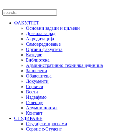
ФАКУЛТЕТ
Основни задаци и циљеви
Дозвола за рад
Акредитација
Самовредновање
Органи факултета
Катедре
Библиотека
Административно-техничка јединица
Запослени
Обавештења
Документи
Сервиси
Вести
Издвајамо
Галерије
Алумни портал
Контакт
СТУДИРАЊЕ
Студијски програми
Сервис е-Студент