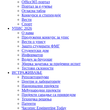
Office365 портал
Портал за е-учење
Огласна табла
Конкурси и стипендије
Вести
Спорт
УПИС 2026
О нама
Продужени конкурс за упис
Вести о упису
Зашто студирати ФМГ
Студентски дом
Информатор
Водич за бруцоше
Збиркa задатака за пријемни испит
Тестови склоности
ИСТРАЖИВАЊЕ
Репозиторијуми
Центри и лабораторије
Национални пројекти
Међународни пројекти
Пројекти сарадње са привредом
Техничка решења
Патенти
Часопис Engineering Today