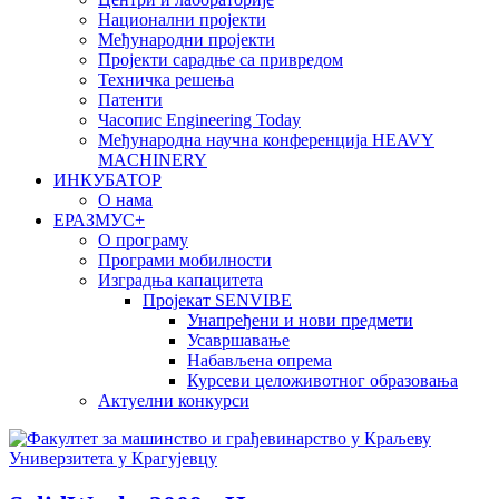
Национални пројекти
Међународни пројекти
Пројекти сарадње са привредом
Техничка решења
Патенти
Часопис Engineering Today
Међународна научна конференција HEAVY
MACHINERY
ИНКУБАТОР
О нама
EРАЗМУС+
О програму
Програми мобилности
Изградња капацитета
Пројекат SENVIBE
Унапређени и нови предмети
Усавршавање
Набављена опрема
Курсеви целоживотног образовања
Актуелни конкурси