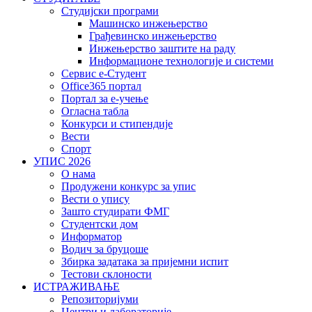
Студијски програми
Машинско инжењерство
Грађевинско инжењерство
Инжењерство заштите на раду
Информационе технологије и системи
Сервис е-Студент
Office365 портал
Портал за е-учење
Огласна табла
Конкурси и стипендије
Вести
Спорт
УПИС 2026
О нама
Продужени конкурс за упис
Вести о упису
Зашто студирати ФМГ
Студентски дом
Информатор
Водич за бруцоше
Збиркa задатака за пријемни испит
Тестови склоности
ИСТРАЖИВАЊЕ
Репозиторијуми
Центри и лабораторије