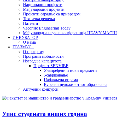
Национални пројекти
Међународни пројекти
Пројекти сарадње са привредом
Техничка решења
Патенти
Часопис Engineering Today
Међународна научна конференција HEAVY MAC
ИНКУБАТОР
О нама
EРАЗМУС+
О програму
Програми мобилности
Изградња капацитета
Пројекат SENVIBE
Унапређени и нови предмети
Усавршавање
Набављена опрема
Курсеви целоживотног образовања
Актуелни конкурси
Упис студенaта виших година