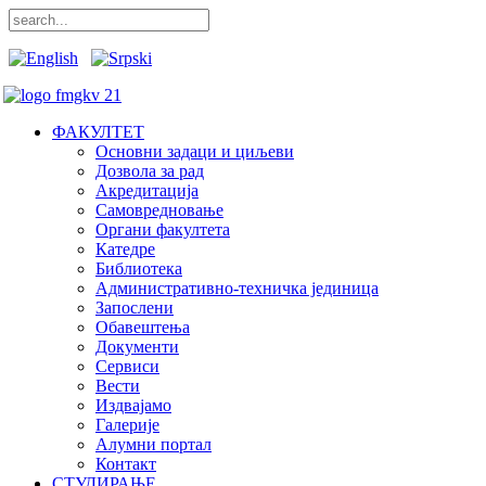
ФАКУЛТЕТ
Основни задаци и циљеви
Дозвола за рад
Акредитација
Самовредновање
Органи факултета
Катедре
Библиотека
Административно-техничка јединица
Запослени
Обавештења
Документи
Сервиси
Вести
Издвајамо
Галерије
Алумни портал
Контакт
СТУДИРАЊЕ