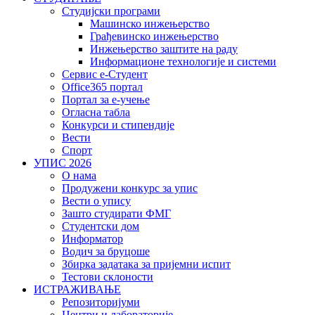
Студијски програми
Машинско инжењерство
Грађевинско инжењерство
Инжењерство заштите на раду
Информационе технологије и системи
Сервис е-Студент
Office365 портал
Портал за е-учење
Огласна табла
Конкурси и стипендије
Вести
Спорт
УПИС 2026
О нама
Продужени конкурс за упис
Вести о упису
Зашто студирати ФМГ
Студентски дом
Информатор
Водич за бруцоше
Збиркa задатака за пријемни испит
Тестови склоности
ИСТРАЖИВАЊЕ
Репозиторијуми
Центри и лабораторије