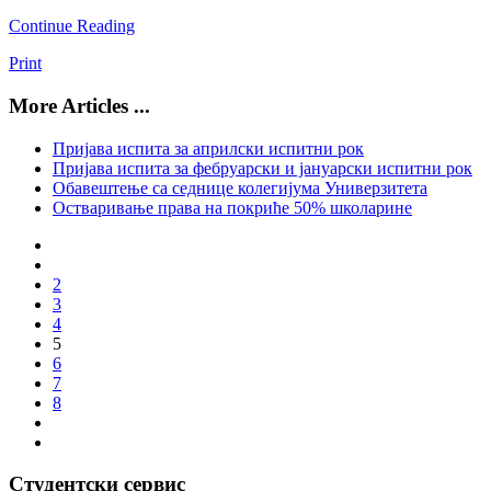
Continue Reading
Print
More Articles ...
Пријава испита за априлски испитни рок
Пријава испита за фебруарски и јануарски испитни рок
Обавештење са седнице колегијума Универзитета
Остваривање права на покриће 50% школарине
2
3
4
5
6
7
8
Студентски сервис