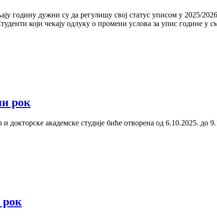
ју годину дужни су да регулишу свој статус уписом у 2025/2026.
Студенти који чекају одлуку о промени услова за упис године у 
ни рок
 и докторске академске студије биће отворена од 6.10.2025. до 9
 рок