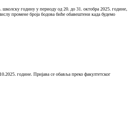
 школску годину у периоду од 20. до 31. октобра 2025. године,
смислу промене броја бодова биће обавештени када будемо
.10.2025. године. Пријава се обавља преко факултетског