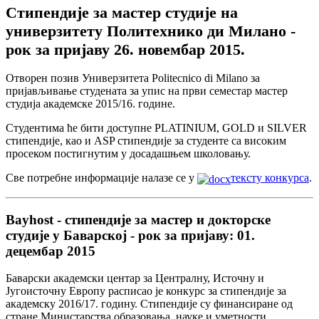
Стипендије за мастер студије на
универзитету Политехнико ди Милано -
рок за пријаву 26. новембар 2015.
Отворен позив Универзитета Politecnico di Milano за
пријављивање студената за упис на први семестар мастер
студија академске 2015/16. године.
Студентима ће бити доступне PLATINIUM, GOLD и SILVER
стипендије, као и ASP стипендије за студенте са високим
просеком постигнутим у досадашњем школовању.
Све потребне информације налазе се у
тексту конкурса
.
Bayhost - стипендије за мастер и докторске
студије у Баварској - рок за пријаву: 01.
децембар 2015
Баварски академски центар за Централну, Источну и
Југоисточну Европу расписао је конкурс за стипендије за
академску 2016/17. годину. Стипендије су финансиране од
стране Министарства образовања, науке и уметности