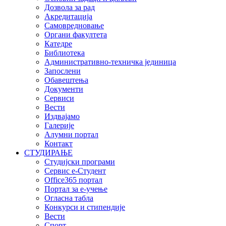
Дозвола за рад
Акредитација
Самовредновање
Органи факултета
Катедре
Библиотека
Административно-техничка јединица
Запослени
Обавештења
Документи
Сервиси
Вести
Издвајамо
Галерије
Алумни портал
Контакт
СТУДИРАЊЕ
Студијски програми
Сервис е-Студент
Office365 портал
Портал за е-учење
Огласна табла
Конкурси и стипендије
Вести
Спорт