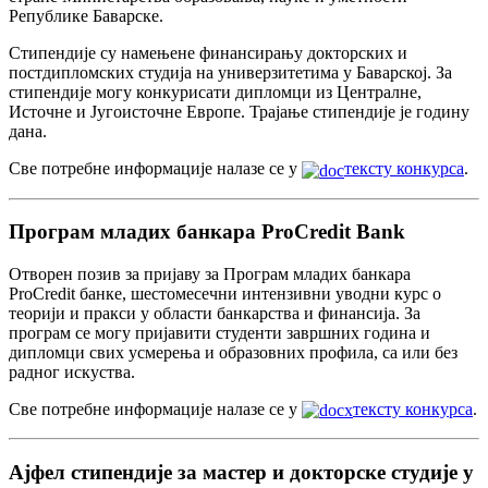
Републике Баварске.
Стипендије су намењене финансирању докторских и
постдипломских студија на универзитетима у Баварској. За
стипендије могу конкурисати дипломци из Централне,
Источне и Југоисточне Европе. Трајање стипендије је годину
дана.
Све потребне информације налазе се у
тексту конкурса
.
Програм младих банкара ProCredit Bank
Отворен позив за пријаву за Програм младих банкара
ProCredit банке, шестомесечни интензивни уводни курс о
теорији и пракси у области банкарства и финансија. За
програм се могу пријавити студенти завршних година и
дипломци свих усмерења и образовних профила, са или без
радног искуства.
Све потребне информације налазе се у
тексту конкурса
.
Ајфел стипендије за мастер и докторске студије у