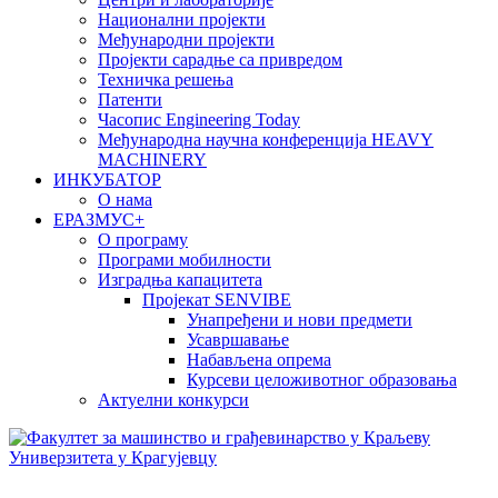
Национални пројекти
Међународни пројекти
Пројекти сарадње са привредом
Техничка решења
Патенти
Часопис Engineering Today
Међународна научна конференција HEAVY
MACHINERY
ИНКУБАТОР
О нама
EРАЗМУС+
О програму
Програми мобилности
Изградња капацитета
Пројекат SENVIBE
Унапређени и нови предмети
Усавршавање
Набављена опрема
Курсеви целоживотног образовања
Актуелни конкурси