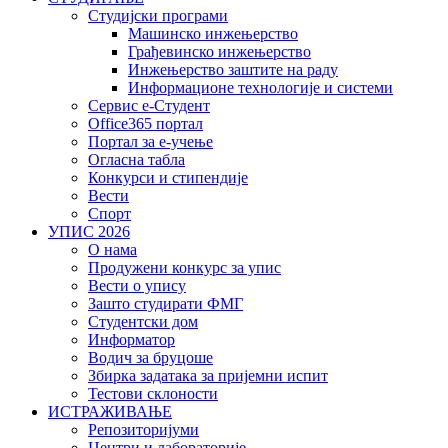
Студијски програми
Машинско инжењерство
Грађевинско инжењерство
Инжењерство заштите на раду
Информационе технологије и системи
Сервис е-Студент
Office365 портал
Портал за е-учење
Огласна табла
Конкурси и стипендије
Вести
Спорт
УПИС 2026
О нама
Продужени конкурс за упис
Вести о упису
Зашто студирати ФМГ
Студентски дом
Информатор
Водич за бруцоше
Збиркa задатака за пријемни испит
Тестови склоности
ИСТРАЖИВАЊЕ
Репозиторијуми
Центри и лабораторије