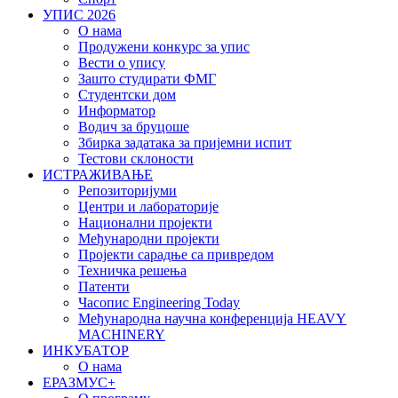
УПИС 2026
О нама
Продужени конкурс за упис
Вести о упису
Зашто студирати ФМГ
Студентски дом
Информатор
Водич за бруцоше
Збиркa задатака за пријемни испит
Тестови склоности
ИСТРАЖИВАЊЕ
Репозиторијуми
Центри и лабораторије
Национални пројекти
Међународни пројекти
Пројекти сарадње са привредом
Техничка решења
Патенти
Часопис Engineering Today
Међународна научна конференција HEAVY
MACHINERY
ИНКУБАТОР
О нама
EРАЗМУС+