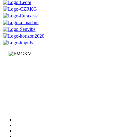
Факултет за машинство и грађевинарство у Краљеву
Доситејева 19, 36000 Краљево
Република Србија
+381 (0)36 383 269
Факултет
Катедре
Вести
Обавештења
Документи