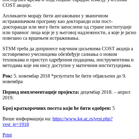
COST акције.
Апликанти морају бити ангажовани у званичном
истраживачком програму као докторанди или пост-
докторанди или могу бити запослени од стране институције
или правног лица које је у његовој надлежности, а које је јасно
повезано са вршењем истраживања.
STSM треба да допринесе научним циљевима COST акцијa а
истовремено учесницима обезбеђује сазнања о новим
техникама и приступ одређеним подацима, инструментима и
методама које им нису доступне у матичним институцијама.
Рок:
5. новембар 2018 *резултати ће бити објављени до 9.
новембра
Период имплементације пројекта:
децембар 2018. – април
2019.
Број краткорочних посета који ће бити одобрен:
5
Више информација на:
https://www.kg.ac.rs/vest.php?
vest_je=1918
Print