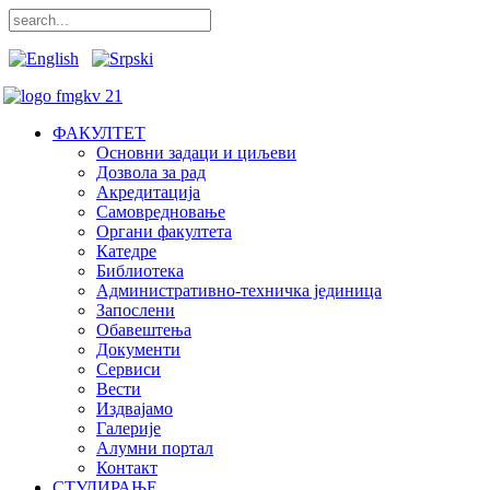
ФАКУЛТЕТ
Основни задаци и циљеви
Дозвола за рад
Акредитација
Самовредновање
Органи факултета
Катедре
Библиотека
Административно-техничка јединица
Запослени
Обавештења
Документи
Сервиси
Вести
Издвајамо
Галерије
Алумни портал
Контакт
СТУДИРАЊЕ