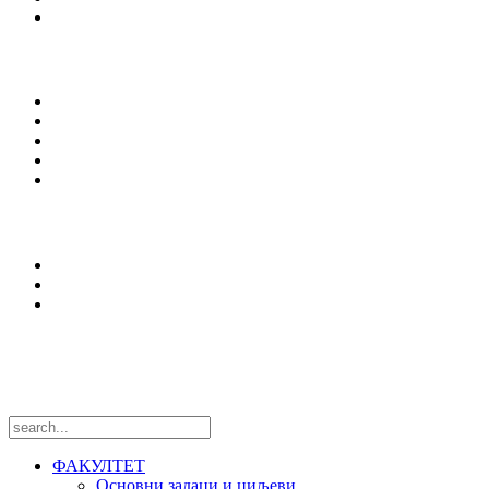
Сервиси
Студирање
Студијски програми
Упис
Еразмус +
Вести
Оffice 365
Истраживања
Центри и лабораторије
Национални пројекти
Међународни пројекти
Пратите нас
ФАКУЛТЕТ
Основни задаци и циљеви