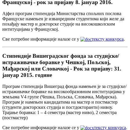
Француској - рок за пријаву 8. јануар 2016.
Ајфел програм стипендија Министарства спољних послова
Француске намењен је изванредним студентима који желе да
похађају мастер и докторске студије на високошколским
интитуцијама у Француској.
Све потребне информације налазе се у
тексту конкурса
.
Стипендије Вишеградског фонда за студијске/
истраживачке боравке у Чешкој, Пољској,
Мађарској или Словачкој - Рок за пријаву: 31.
јануар 2015. године
Програм стипендија Вишеград фонда намењен је за студијске/
истраживачке боравке на високообразовним институцијама у
земљама V4 групе (Чешка, Пољска, Словачка, Мађарска).
Програм је намењен кандидатима на мастер и постмастер
(студенти докторских студија и постдокторанти) нивоу.
Трајање боравка: 1 – 4 семестра (мастер ниво), 2 семестра
(постмастер)
Све потребне информације налазе се у
тексту конкурса
.