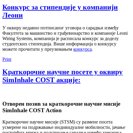
Конкурс за стипендије у компанији
Леони
У оквиру недавно потписаног уговора о сарадњи између
Факултета за машинство и грађевинарство и компаније Leoni
Wiring Systems, компанија је расписала конкурс за доделу
студентских стипендија. Више информација о конкурсу
можете прочитати у преузимањем
конкурса
.
Print
Kраткорочне научне посете у оквиру
SimInhale COST акције:
Отворен позив за краткорочне научне мисије
SimInhale COST Action
Краткорочне научне мисије (STSM) су размeне посета
усмерене на подржавање индивидуалне мобилности, јачање
постојећих мрежа и подстицање сарадње између учесника