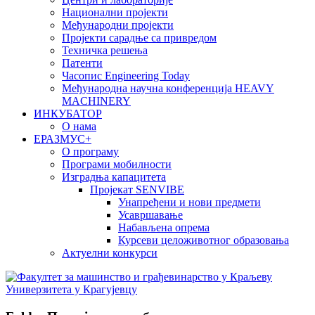
Национални пројекти
Међународни пројекти
Пројекти сарадње са привредом
Техничка решења
Патенти
Часопис Engineering Today
Међународна научна конференција HEAVY
MACHINERY
ИНКУБАТОР
О нама
EРАЗМУС+
О програму
Програми мобилности
Изградња капацитета
Пројекат SENVIBE
Унапређени и нови предмети
Усавршавање
Набављена опрема
Курсеви целоживотног образовања
Актуелни конкурси