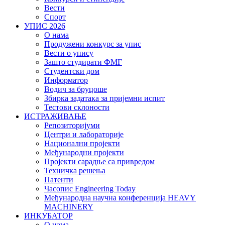
Вести
Спорт
УПИС 2026
О нама
Продужени конкурс за упис
Вести о упису
Зашто студирати ФМГ
Студентски дом
Информатор
Водич за бруцоше
Збиркa задатака за пријемни испит
Тестови склоности
ИСТРАЖИВАЊЕ
Репозиторијуми
Центри и лабораторије
Национални пројекти
Међународни пројекти
Пројекти сарадње са привредом
Техничка решења
Патенти
Часопис Engineering Today
Међународна научна конференција HEAVY
MACHINERY
ИНКУБАТОР
О нама