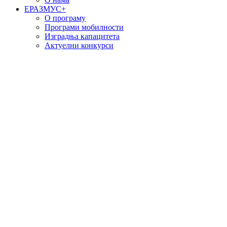
EРАЗМУС+
О програму
Програми мобилности
Изградња капацитета
Актуелни конкурси