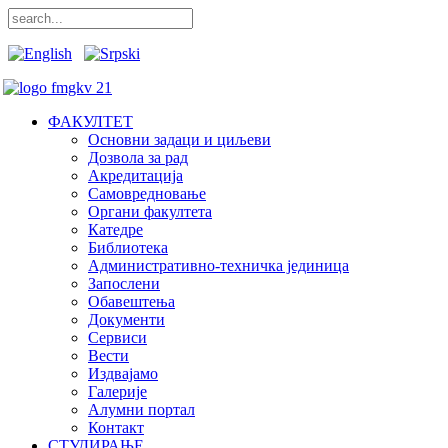
ФАКУЛТЕТ
Основни задаци и циљеви
Дозвола за рад
Акредитација
Самовредновање
Органи факултета
Катедре
Библиотека
Административно-техничка јединица
Запослени
Обавештења
Документи
Сервиси
Вести
Издвајамо
Галерије
Алумни портал
Контакт
СТУДИРАЊЕ