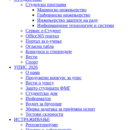
Студијски програми
Машинско инжењерство
Грађевинско инжењерство
Инжењерство заштите на раду
Информационе технологије и системи
Сервис е-Студент
Office365 портал
Портал за е-учење
Огласна табла
Конкурси и стипендије
Вести
Спорт
УПИС 2026
О нама
Продужени конкурс за упис
Вести о упису
Зашто студирати ФМГ
Студентски дом
Информатор
Водич за бруцоше
Збиркa задатака за пријемни испит
Тестови склоности
ИСТРАЖИВАЊЕ
Репозиторијуми
Центри и лабораторије