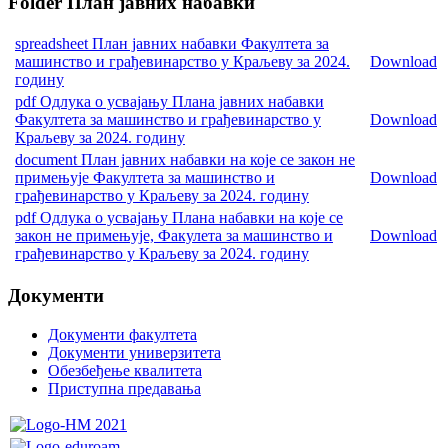
Folder
План јавних набавки
spreadsheet
План јавних набавки Факултета за
машинство и грађевинарство у Краљеву за 2024.
Download
годину
pdf
Одлука о усвајању Плана јавних набавки
Факултета за машинство и грађевинарство у
Download
Краљеву за 2024. годину
document
План јавних набавки на које се закон не
примењује Факултета за машинство и
Download
грађевинарство у Краљеву за 2024. годину
pdf
Одлука о усвајању Плана набавки на које се
закон не примењује, Факулета за машинство и
Download
грађевинарство у Краљеву за 2024. годину
Документи
Документи факултета
Документи универзитета
Обезбеђење квалитета
Приступна предавања