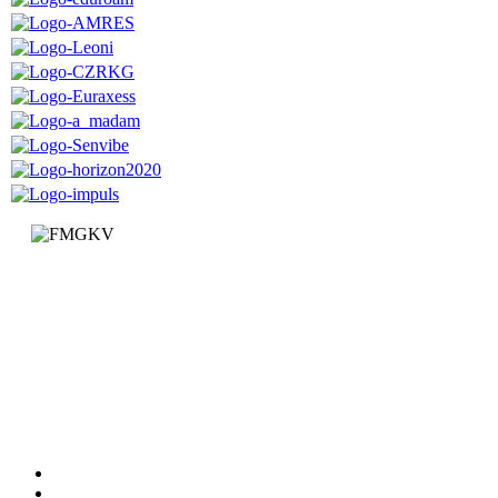
Факултет за машинство и грађевинарство у Краљеву
Доситејева 19, 36000 Краљево
Република Србија
+381 (0)36 383 269
Факултет
Катедре
Вести