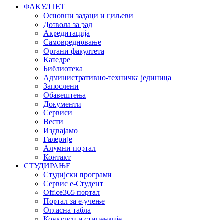
ФАКУЛТЕТ
Основни задаци и циљеви
Дозвола за рад
Акредитација
Самовредновање
Органи факултета
Катедре
Библиотека
Административно-техничка јединица
Запослени
Обавештења
Документи
Сервиси
Вести
Издвајамо
Галерије
Алумни портал
Контакт
СТУДИРАЊЕ
Студијски програми
Сервис е-Студент
Office365 портал
Портал за е-учење
Огласна табла
Конкурси и стипендије