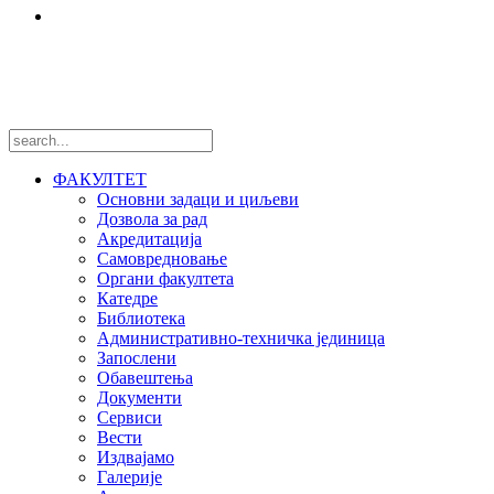
Међународни пројекти
Пратите нас
ФАКУЛТЕТ
Основни задаци и циљеви
Дозвола за рад
Акредитација
Самовредновање
Органи факултета
Катедре
Библиотека
Административно-техничка јединица
Запослени
Обавештења
Документи
Сервиси
Вести
Издвајамо
Галерије