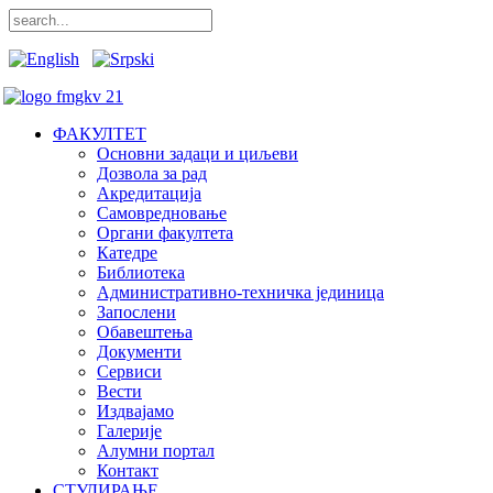
ФАКУЛТЕТ
Основни задаци и циљеви
Дозвола за рад
Акредитација
Самовредновање
Органи факултета
Катедре
Библиотека
Административно-техничка јединица
Запослени
Обавештења
Документи
Сервиси
Вести
Издвајамо
Галерије
Алумни портал
Контакт
СТУДИРАЊЕ