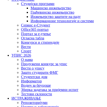
Студијски програми
Машинско инжењерство
Грађевинско инжењерство
Инжењерство заштите на раду
Информационе технологије и системи
Сервис е-Студент
Office365 портал
Портал за е-учење
Огласна табла
Конкурси и стипендије
Вести
Спорт
УПИС 2026
О нама
Продужени конкурс за упис
Вести о упису
Зашто студирати ФМГ
Студентски дом
Информатор
Водич за бруцоше
Збиркa задатака за пријемни испит
Тестови склоности
ИСТРАЖИВАЊЕ
Репозиторијуми
Центри и лабораторије