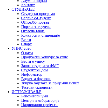
Алумни портал
Контакт
СТУДИРАЊЕ
Студијски програми
Сервис е-Студент
Office365 портал
Портал за е-учење
Огласна табла
Конкурси и стипендије
Вести
Спорт
УПИС 2026
О нама
Продужени конкурс за упис
Вести о упису
Зашто студирати ФМГ
Студентски дом
Информатор
Водич за бруцоше
Збиркa задатака за пријемни испит
Тестови склоности
ИСТРАЖИВАЊЕ
Репозиторијуми
Центри и лабораторије
Национални пројекти