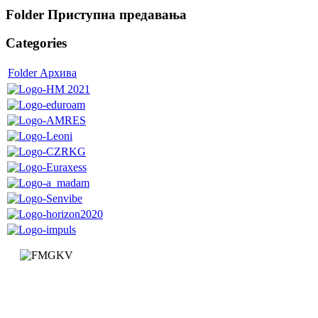
Folder
Приступна предавања
Categories
Folder
Архива
Факултет за машинство и грађевинарство у Краљеву
Доситејева 19, 36000 Краљево