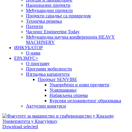
Национални пројекти
Међународни пројекти
Пројекти сарадње са привредом
Техничка решења
Патенти
Часопис Engineering Today
Међународна научна конференција HEAVY
MACHINERY
ИНКУБАТОР
О нама
EРАЗМУС+
О програму
Програми мобилности
Изградња капацитета
Пројекат SENVIBE
Унапређени и нови предмети
Усавршавање
Набављена опрема
Курсеви целоживотног образовања
Актуелни конкурси
Download selected