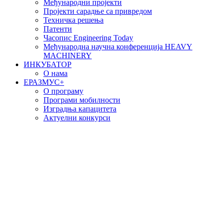
Међународни пројекти
Пројекти сарадње са привредом
Техничка решења
Патенти
Часопис Engineering Today
Међународна научна конференција HEAVY
MACHINERY
ИНКУБАТОР
О нама
EРАЗМУС+
О програму
Програми мобилности
Изградња капацитета
Актуелни конкурси