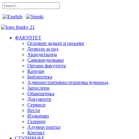
ФАКУЛТЕТ
Основни задаци и циљеви
Дозвола за рад
Акредитација
Самовредновање
Органи факултета
Катедре
Библиотека
Административно-техничка јединица
Запослени
Обавештења
Документи
Сервиси
Вести
Издвајамо
Галерије
Алумни портал
Контакт
СТУДИРАЊЕ