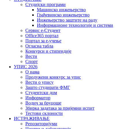
Студијски програми
Машинско инжењерство
Грађевинско инжењерство
Инжењерство заштите на раду
Информационе технологије и системи
Сервис е-Студент
Office365 портал
Портал за е-учење
Огласна табла
Конкурси и стипендије
Вести
Спорт
УПИС 2026
О нама
Продужени конкурс за упис
Вести о упису
Зашто студирати ФМГ
Студентски дом
Информатор
Водич за бруцоше
Збиркa задатака за пријемни испит
Тестови склоности
ИСТРАЖИВАЊЕ
Репозиторијуми
Центри и лабораторије