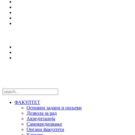
Студијски програми
Упис
Еразмус +
Вести
Оffice 365
Истраживања
Центри и лабораторије
Национални пројекти
Међународни пројекти
Пратите нас
ФАКУЛТЕТ
Основни задаци и циљеви
Дозвола за рад
Акредитација
Самовредновање
Органи факултета
Катедре