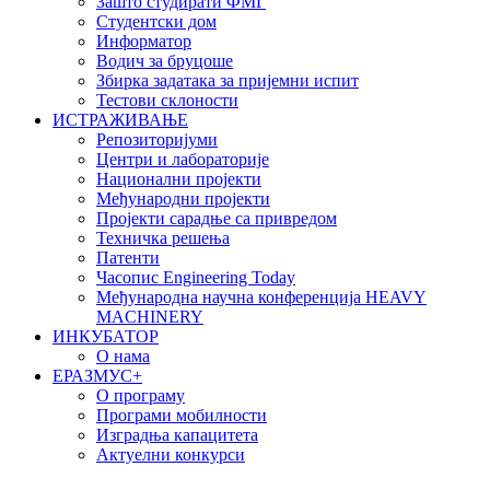
Зашто студирати ФМГ
Студентски дом
Информатор
Водич за бруцоше
Збиркa задатака за пријемни испит
Тестови склоности
ИСТРАЖИВАЊЕ
Репозиторијуми
Центри и лабораторије
Национални пројекти
Међународни пројекти
Пројекти сарадње са привредом
Техничка решења
Патенти
Часопис Engineering Today
Међународна научна конференција HEAVY
MACHINERY
ИНКУБАТОР
О нама
EРАЗМУС+
О програму
Програми мобилности
Изградња капацитета
Актуелни конкурси