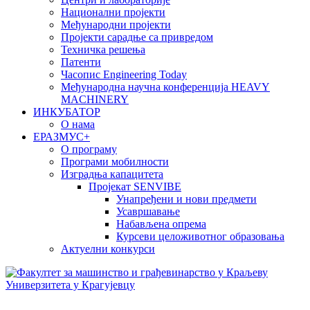
Национални пројекти
Међународни пројекти
Пројекти сарадње са привредом
Техничка решења
Патенти
Часопис Engineering Today
Међународна научна конференција HEAVY
MACHINERY
ИНКУБАТОР
О нама
EРАЗМУС+
О програму
Програми мобилности
Изградња капацитета
Пројекат SENVIBE
Унапређени и нови предмети
Усавршавање
Набављена опрема
Курсеви целоживотног образовања
Актуелни конкурси