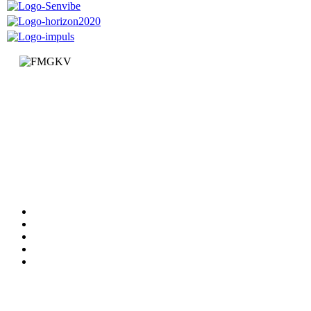
Факултет за машинство и грађевинарство у Краљеву
Доситејева 19, 36000 Краљево
Република Србија
+381 (0)36 383 269
Факултет
Катедре
Вести
Обавештења
Документи
Сервиси
Студирање