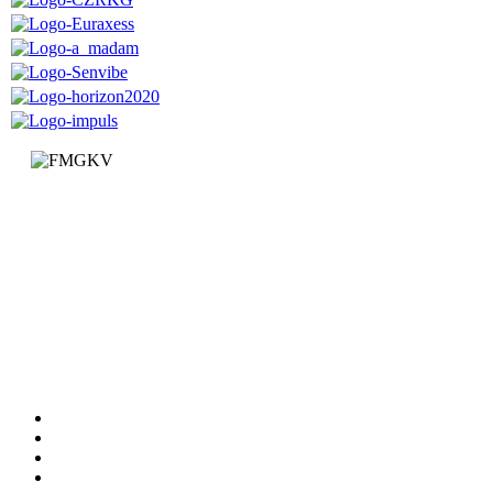
Faculty of Mechanical and Civil Engineering in Kraljevo
Dositejeva 19
36000 Kraljevo
Republic of Serbia
+381 (0)36 383 269
Faculty
Departments
News
Information
Documents