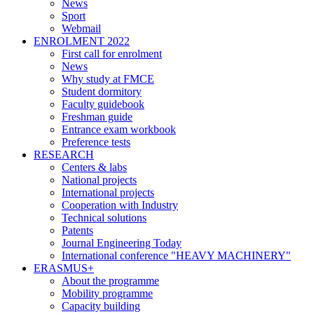
News
Sport
Webmail
ENROLMENT 2022
First call for enrolment
News
Why study at FMCE
Student dormitory
Faculty guidebook
Freshman guide
Entrance exam workbook
Preference tests
RESEARCH
Centers & labs
National projects
International projects
Cooperation with Industry
Technical solutions
Patents
Journal Engineering Today
International conference "HEAVY MACHINERY"
ERASMUS+
About the programme
Mobility programme
Capacity building