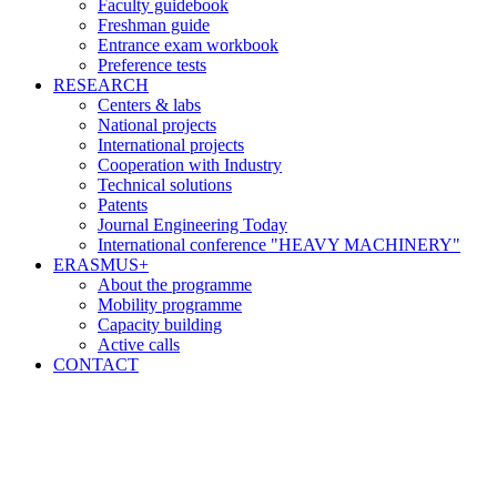
Faculty guidebook
Freshman guide
Entrance exam workbook
Preference tests
RESEARCH
Centers & labs
National projects
International projects
Cooperation with Industry
Technical solutions
Patents
Journal Engineering Today
International conference "HEAVY MACHINERY"
ERASMUS+
About the programme
Mobility programme
Capacity building
Active calls
CONTACT