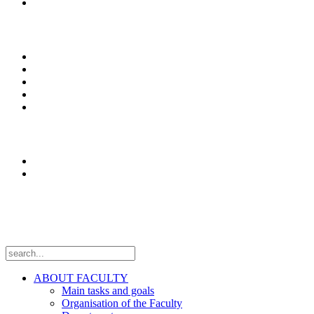
Services
Studying
Study programs
Enrolment
Erasmus+
News
Оffice 365
Research
Laboratories
Projects
Follow us
ABOUT FACULTY
Main tasks and goals
Organisation of the Faculty