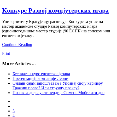
Kонкурс Развој компјутерских игара
Универзитет у Крагујевцу расписује Конкурс за упис на
мастер академске студије Развој компјутерских игара-
једноипогодишње мастер студије (90 ЕСПБ) на српском или
енглеском језику .
Continue Reading
Print
More Articles ...
Бесплатан курс енглеског језика
Презентација компаније Леони
Онлajн сајам запошљавања Упознај своју каријеру
Тражиш посао? Или стручну праксу?
Позив за доделу стипендија Сименс Мобилити доо
3
4