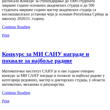
расписало Конкурс за стипендирање до 1000 студената
завршне године основних академских студија и до 500
студената завршне године мастер академских студија са
високошколских установа чији је оснивач Република Србија за
школску 2020/21. годину.
Continue Reading
Print
Конкурс за МИ САНУ награде и
похвале за најбоље радове
Математички институт САНУ је и ове године отворио
конкурс за МИ САНУ награде и похвале за најбоље радове у
категорији редовних, мастер и докторских студија, у области
математике, механике и рачунарства.
Continue Reading
Print