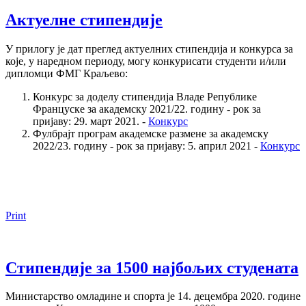
Актуелне стипендије
У прилогу је дат преглед актуелних стипендија и конкурса за
које, у наредном периоду, могу конкурисати студенти и/или
дипломци ФМГ Краљево:
Конкурс за доделу стипендија Владе Републике
Француске за академску 2021/22. годину - рок за
пријаву: 29. март 2021. -
Конкурс
Фулбрајт програм академске размене за академску
2022/23. годину - рок за пријаву: 5. април 2021 -
Конкурс
Print
Стипендије за 1500 најбољих студената
Министарство омладине и спорта је 14. децембра 2020. године