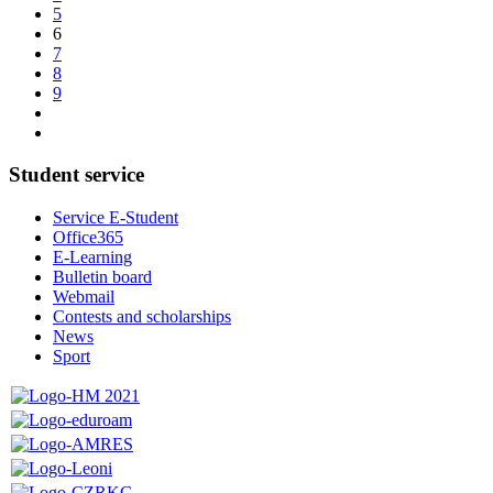
5
6
7
8
9
Student service
Service E-Student
Office365
E-Learning
Bulletin board
Webmail
Contests and scholarships
News
Sport