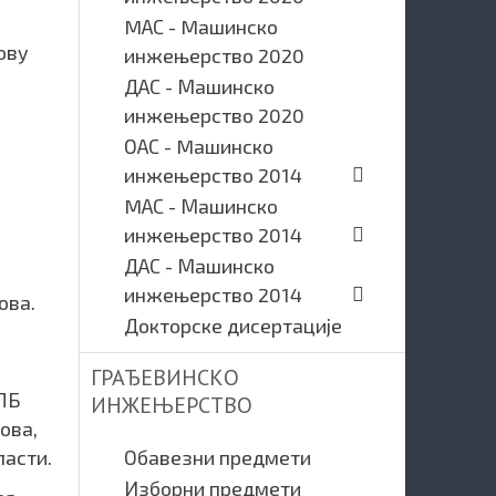
MАС - Mашинско
нову
инжењерство 2020
ДАС - Машинско
инжењерство 2020
ОАС - Mашинско
инжењерство 2014
MАС - Машинско
инжењерство 2014
ДАС - Машинско
инжењерство 2014
ова.
Докторске дисертације
ГРАЂЕВИНСКО
СПБ
ИНЖЕЊЕРСТВО
ова,
ласти.
Обавезни предмети
Изборни предмети