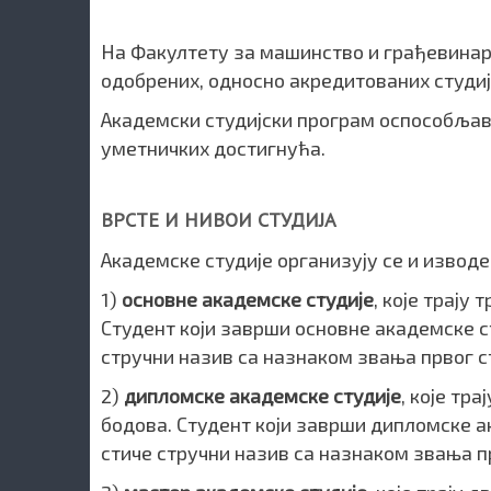
На Факултету за машинство и грађевина
одобрених, односно акредитованих студи
Академски студијски програм оспособљава
уметничких достигнућа.
ВРСТЕ И НИВОИ СТУДИЈА
Академске студије организују се и изводе
1)
основне академске студије
, које трају
Студент који заврши основне академске с
стручни назив са назнаком звања првог с
2)
дипломске академске студије
, које тр
бодова. Студент који заврши дипломске а
стиче стручни назив са назнаком звања п