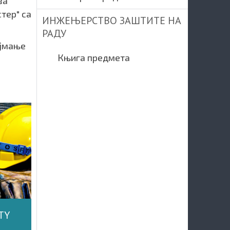
ва
тер" са
ИНЖЕЊЕРСТВО ЗАШТИТЕ НА
РАДУ
ајмање
Књига предмета
TY