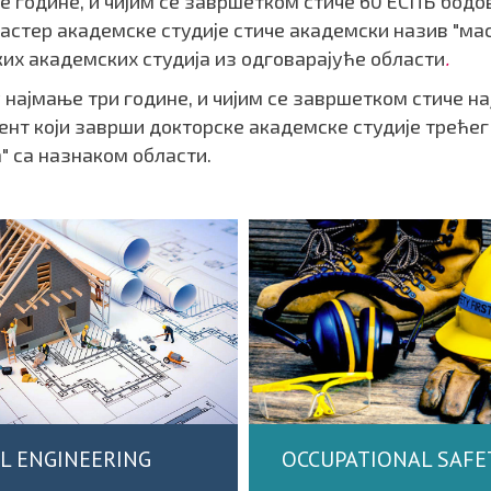
две године, и чијим се завршетком стиче 60 ЕСПБ бодо
мастер академске студије стиче академски назив "мас
их академских студија из одговарајуће области
.
ју најмање три године, и чијим се завршетком стиче н
ент који заврши докторске академске студије трећег
" са назнаком области.
IL ENGINEERING
OCCUPATIONAL SAFE