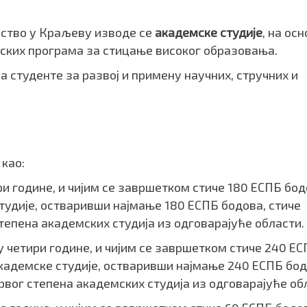
рство у Краљеву изводе се
академске студије
, на ос
јских програма за стицање високог образовања.
 студенте за развој и примену научних, стручних и
 као:
 три године, и чијим се завршетком стиче 180 ЕСПБ бод
тудије, остваривши најмање 180 ЕСПБ бодова, стиче
тепена академских студија из одговарајуће области.
ају четири године, и чијим се завршетком стиче 240 Е
кадемске студије, остваривши најмање 240 ЕСПБ бод
рвог степена академских студија из одговарајуће об