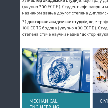
2)
мастер академске студије
, које трају 
(укупно 300 ЕСПБ). Студент који заврши 
назнаком звања другог степена дипломск
3)
докторске академске студије
, које тра
180 ЕСПБ бодова (укупно 480 ЕСПБ). Студ
степена стиче научни назив "доктор наука
MECHANICAL
CIV
ENGINEERING