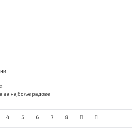
они
а
е за најбоље радове
4
5
6
7
8