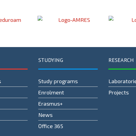
STUDYING
RESEARCH
s
Study programs
Laboratori
Enrolment
Projects
Erasmus+
News
Оffice 365