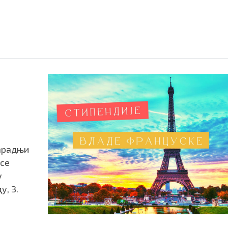
сарадњи
nce
у
у, 3.