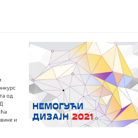
и
онкурс
та од
3Д
шћа
овине и