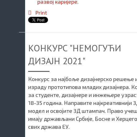
развој каријере
.
Print
КОНКУРС "НЕМОГУЋИ
ДИЗАЈН 2021"
Конкурс за најбоље дизајнерско решење 
израду прототипова младих дизајнера. К
за студенте, дизајнере и инжењере узрас
18-35 година. Направите најкреативнији 
модел и освојите 3Д штампач. Право уче
имају држављани Србије, Босне и Херцег
свих држава ЕУ.