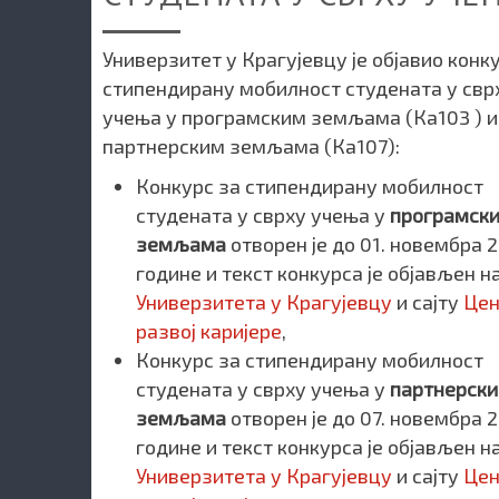
Универзитет у Крагујевцу је објавио конк
стипендирану мобилност студената у свр
учења у програмским земљама (Ка103 ) и
партнерским земљама (Ка107):
Конкурс за стипендирану мобилност
студената у сврху учења у
програмск
земљама
отворен је до 01. новембра 2
године и текст конкурса је објављен на
Универзитета у Крагујевцу
и сајту
Цен
развој каријере
,
Конкурс за стипендирану мобилност
студената у сврху учења у
партнерск
земљама
отворен је до 07. новембра 2
године и текст конкурса је објављен на
Универзитета у Крагујевцу
и сајту
Цен