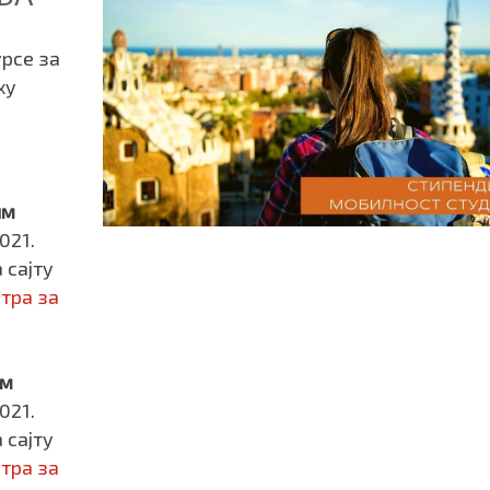
урсе за
ху
им
021.
 сајту
тра за
им
021.
 сајту
тра за