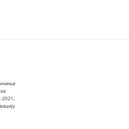
мичење
 за
 2021.,
вацију