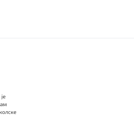
 је
рам
школске