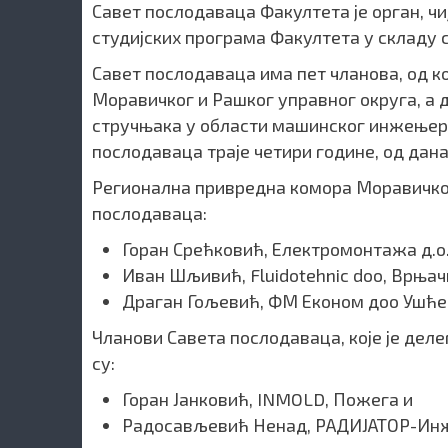
Савет послодаваца Факултета је орган, ч
студијских програма Факултета у складу
Савет послодаваца има пет чланова, од к
Моравичког и Рашког управног округа, а 
стручњака у области машинског инжењер
послодаваца траје четири године, од дан
Регионална привредна комора Моравичког
послодаваца:
Горан Срећковић, Електромонтажа д.о
Иван Шљивић, Fluidotehnic doo, Врњач
Драган Гољевић, ФМ Економ доо Ушће
Чланови Савета послодаваца, које је дел
су:
Горан Јанковић, INMOLD, Пожега и
Радосављевић Ненад, РАДИЈАТОР-Инже