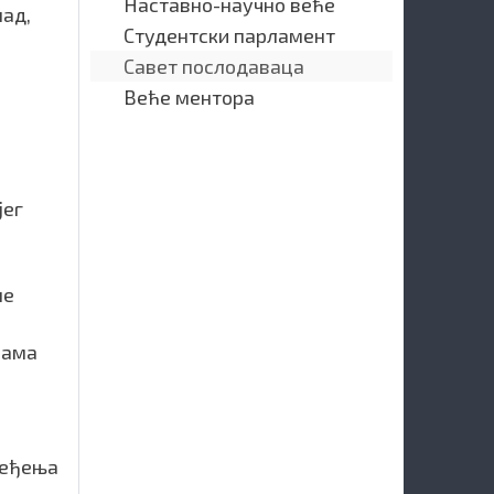
Наставно-научно веће
над,
Студентски парламент
Савет послодаваца
Веће ментора
јег
не
бама
ређења