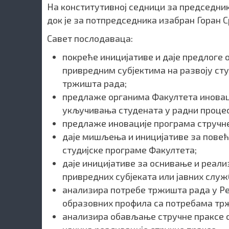
На конститутивној седници за председни
док је за потпредседника изабран Горан 
Савет послодаваца:
покреће иницијативе и даје предлоге
привредним субјектима на развоју ст
тржишта рада;
предлаже органима Факултета иноваци
укључивања студената у радни процес
предлаже иновације програма стручне
даје мишљења и иницијативе за повећ
студијске програме Факултета;
даје иницијативе за оснивање и реали
привредних субјеката или јавних служ
анализира потребе тржишта рада у Ре
образовних профила са потребама тр
анализира обављање стручне праксе с