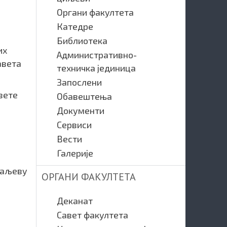
Органи факултета
Катедре
Библиотека
их
Административно-
авета
техничка јединица
Запослени
вете
Обавештења
Документи
Сервиси
Вести
Галерије
раљеву
ОРГАНИ ФАКУЛТЕТА
Деканат
Савет факултета