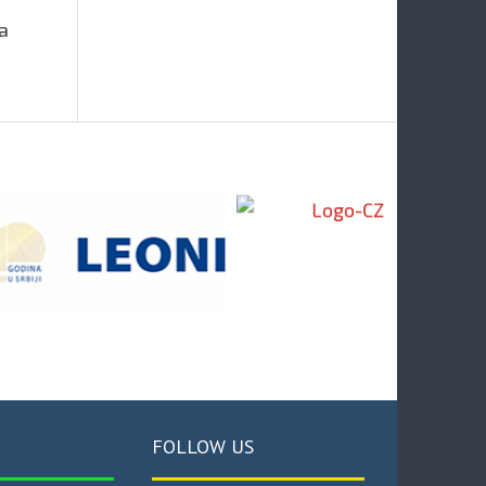
а
FOLLOW US