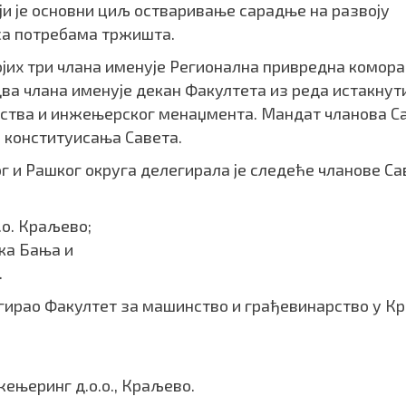
ији је основни циљ остваривање сарадње на развоју
 са потребама тржишта.
ојих три члана именује Регионална привредна комора
два члана именује декан Факултета из реда истакнут
ства и инжењерског менаџмента. Мандат чланова С
а конституисања Савета.
 и Рашког округа делегирала је следеће чланове Са
.о. Краљево;
ка Бања и
.
егирао Факултет за машинство и грађевинарство у К
њеринг д.о.о., Краљево.