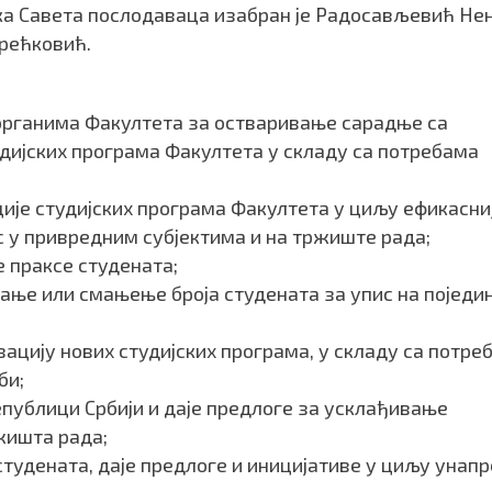
ка Савета послодаваца изабран је Радосављевић Не
Срећковић.
 органима Факултета за остваривање сарадње са
удијских програма Факултета у складу са потребама
је студијских програма Факултета у циљу ефикасни
 у привредним субјектима и на тржиште рада;
 праксе студената;
ање или смањење броја студената за упис на поједи
зацију нових студијских програма, у складу са потре
би;
публици Србији и даје предлоге за усклађивање
жишта рада;
тудената, даје предлоге и иницијативе у циљу унап