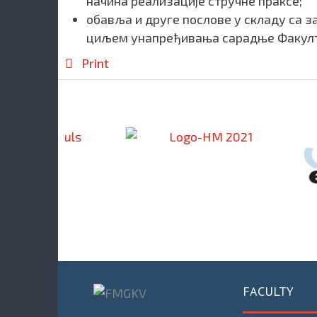
начина реализације стручне праксе;
обавља и друге послове у складу са 
циљем унапређивања сарадње Факулт
Print
FACULTY