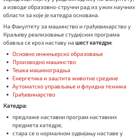
а изводе образовно-стручни рад из ужих научних
области за које је катедра основана.
На Факултету за машинство и грађевинарство у
Краљеву реализовање студијских програма
обавља се кроз наставу на
шест катедри
:
Основно инжењерско образовање
Производно машинство
Тешка машиноградња
Енергетика и заштита животне средине
Аутоматско управљање и флуидна техника
Грађевинарство
Катедра:
предлаже наставни програм наставних
предмета катедре,
стара се о нормалном одвијању наставе у