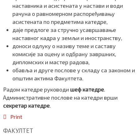
наставника и асистената у настави и води
рачуна о равномерном распоређивању
асистената по предметима катедре,
даје предлоге за стручно усавршавање
наставног кадра у земљи и иностранству,
доноси одлуку о називу теме и саставу
комисије за оцену и одбрану завршних,
дипломских и мастер радова,
обавља и друге послове у складу са законом и
општим актима Факултета.
Радом катедре руководи
шеф катедре
.
Административне послове на катедри врши
секретар катедре
.
Print
ФАКУЛТЕТ