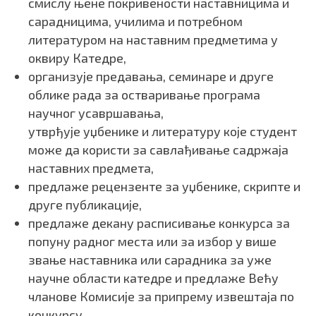
смислу њене покривености наставницима и
сарадницима, училима и потребном
литературом на наставним предметима у
оквиру Катедре,
организује предавања, семинаре и друге
облике рада за остваривање програма
научног усавршавања,
утврђује уџбенике и литературу које студент
може да користи за савлађивање садржаја
наставних предмета,
предлаже рецензенте за уџбенике, скрипте и
друге публикације,
предлаже декану расписивање конкурса за
попуну радног места или за избор у више
звање наставника или сарадника за уже
научне области катедре и предлаже Већу
чланове Комисије за припрему извештаја по
конкурсу,