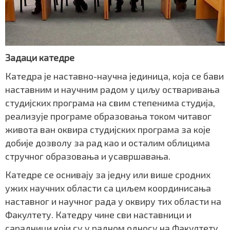
Задаци катедре
Катедра је наставно-научна јединица, која се бави
наставним и научним радом у циљу остваривања
студијских програма на свим степенима студија,
реализује програме образовања током читавог
живота ван оквира студијских програма за које
добије дозволу за рад као и осталим облицима
стручног образовања и усавршавања.
Катедре се оснивају за једну или више сродних
ужих научних области са циљем координисања
наставног и научног рада у оквиру тих области на
Факултету. Катедру чине сви наставници и
сарадници који су у радном односу на Факултету,