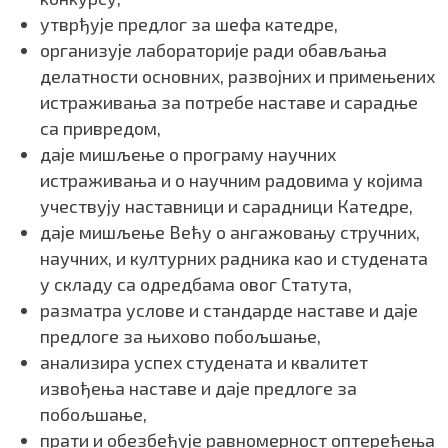
утврђује предлог за шефа катедре,
организује лабораторије ради обављања
делатности основних, развојних и примењених
истраживања за потребе наставе и сарадње
са привредом,
даје мишљење о програму научних
истраживања и о научним радовима у којима
учествују наставници и сарадници Катедре,
даје мишљење Већу о ангажовању стручних,
научних, и културних радника као и студената
у складу са одредбама овог Статута,
разматра услове и стандарде наставе и даје
предлоге за њихово побољшање,
анализира успех студената и квалитет
извођења наставе и даје предлоге за
побољшање,
прати и обезбеђује равномерност оптерећења