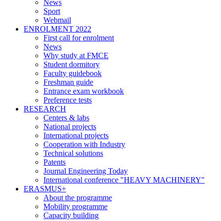
News
Sport
Webmail
ENROLMENT 2022
First call for enrolment
News
Why study at FMCE
Student dormitory
Faculty guidebook
Freshman guide
Entrance exam workbook
Preference tests
RESEARCH
Centers & labs
National projects
International projects
Cooperation with Industry
Technical solutions
Patents
Journal Engineering Today
International conference "HEAVY MACHINERY"
ERASMUS+
About the programme
Mobility programme
Capacity building