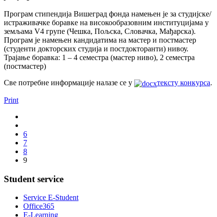
Програм стипендија Вишеград фонда намењен је за студијске/
истраживачке боравке на високообразовним институцијама у
земљама V4 групе (Чешка, Пољска, Словачка, Мађарска).
Програм је намењен кандидатима на мастер и постмастер
(студенти докторских студија и постдокторанти) нивоу.
Трајање боравка: 1 – 4 семестра (мастер ниво), 2 семестра
(постмастер)
Све потребне информације налазе се у
тексту конкурса
.
Print
6
7
8
9
Student service
Service E-Student
Office365
E-Learning