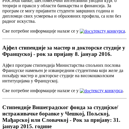
ProCredit банке, шестомесечни интензивни уводни курс о
теорији и пракси у области банкарства и финансија. За
програм се могу пријавити студенти завршних година и
дипломци свих усмерења и образовних профила, са или без
радног искуства.
Све потребне информације налазе се у
тексту конкурса
.
Ајфел стипендије за мастер и докторске студије у
Француској - рок за пријаву 8. јануар 2016.
Ајфел програм стипендија Министарства спољних послова
Француске намењен је изванредним студентима који желе да
похађају мастер и докторске студије на високошколским
интитуцијама у Француској.
Све потребне информације налазе се у
тексту конкурса
.
Стипендије Вишеградског фонда за студијске/
истраживачке боравке у Чешкој, Пољској,
Мађарској или Словачкој - Рок за пријаву: 31.
јануар 2015. године