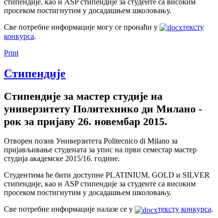
стипендије, као и ASP стипендије за студенте са високим
просеком постигнутим у досадашњем школовању.
Све потребне информације могу се пронаћи у
тексту
конкурса
.
Print
Стипендије
Стипендије за мастер студије на
универзитету Политехнико ди Милано -
рок за пријаву 26. новембар 2015.
Отворен позив Универзитета Politecnico di Milano за
пријављивање студената за упис на први семестар мастер
студија академске 2015/16. године.
Студентима ће бити доступне PLATINIUM, GOLD и SILVER
стипендије, као и ASP стипендије за студенте са високим
просеком постигнутим у досадашњем школовању.
Све потребне информације налазе се у
тексту конкурса
.