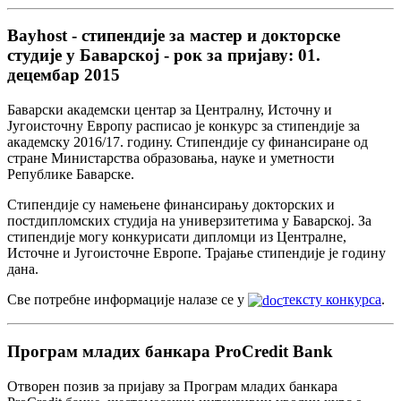
Bayhost - стипендије за мастер и докторске
студије у Баварској - рок за пријаву: 01.
децембар 2015
Баварски академски центар за Централну, Источну и
Југоисточну Европу расписао је конкурс за стипендије за
академску 2016/17. годину. Стипендије су финансиране од
стране Министарства образовања, науке и уметности
Републике Баварске.
Стипендије су намењене финансирању докторских и
постдипломских студија на универзитетима у Баварској. За
стипендије могу конкурисати дипломци из Централне,
Источне и Југоисточне Европе. Трајање стипендије је годину
дана.
Све потребне информације налазе се у
тексту конкурса
.
Програм младих банкара ProCredit Bank
Отворен позив за пријаву за Програм младих банкара