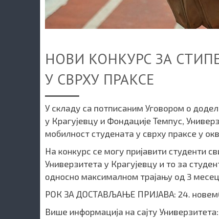
НОВИ КОНКУРС ЗА СТИП
У СВРХУ ПРАКСЕ
У складу са потписаним Уговором о доде
у Крагујевцу и Фондације Темпус, Универ
мобилност студената у сврху праксе у ок
На конкурс се могу пријавити студенти св
Универзитета у Крагујевцу и то за студен
односно максималном трајању од 3 месец
РОК ЗА ДОСТАВЉАЊЕ ПРИЈАВА: 24. новемб
Више информација на сајту Универзитета