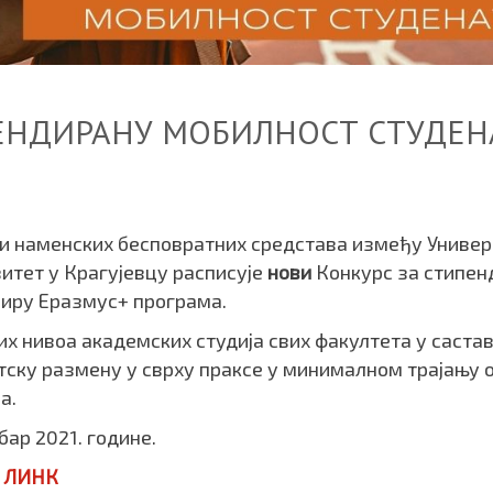
ЕНДИРАНУ МОБИЛНОСТ СТУДЕН
ли наменских бесповратних средстава између Униве
зитет у Крагујевцу расписује
нови
Конкурс за стипен
виру Еразмус+ програма.
их нивоа академских студија свих факултета у саста
тску размену у сврху праксе у минималном трајању о
а.
ар 2021. године.
:
ЛИНК