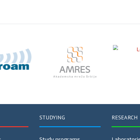
STUDYING
RESEARCH
s
Study programs
Laboratori