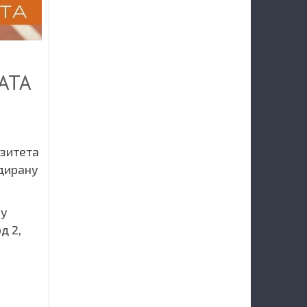
АТА
рзитета
дирану
ву
д 2,