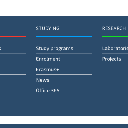
STUDYING
RESEARCH
s
Study programs
Laboratori
Enrolment
Projects
Erasmus+
News
Оffice 365