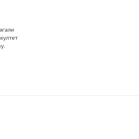
лагали
акултет
у.