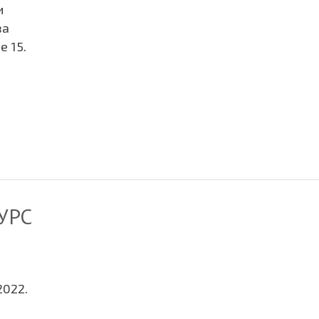
и
за
е 15.
УРС
2022.