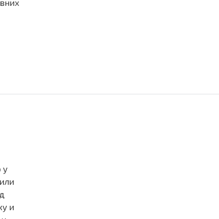
овних
 у
жили
д
ку и