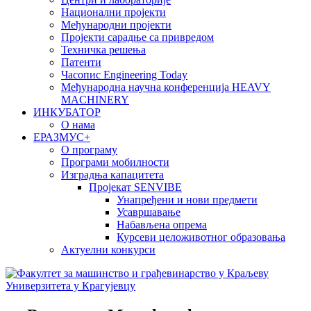
Национални пројекти
Међународни пројекти
Пројекти сарадње са привредом
Техничка решења
Патенти
Часопис Engineering Today
Међународна научна конференција HEAVY
MACHINERY
ИНКУБАТОР
О нама
EРАЗМУС+
О програму
Програми мобилности
Изградња капацитета
Пројекат SENVIBE
Унапређени и нови предмети
Усавршавање
Набављена опрема
Курсеви целоживотног образовања
Актуелни конкурси