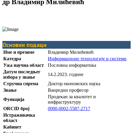
др Владимир Милићевић
Основни подаци
Име и презиме
Владимир Милићевић
Катедра
Информационе технологије и системи
Ужа научна област
Пословна информатика
Датум последњег
14.2.2023. године
избора у звање
Стручна спрема
Доктор економских наука
Звање
Ванредни професор
Продекан за квалитет и
Функција
инфраструктуру
ORCID број
0000-0002-5587-2717
Истраживачка
област
Kабинет