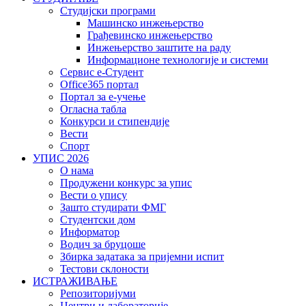
Студијски програми
Машинско инжењерство
Грађевинско инжењерство
Инжењерство заштите на раду
Информационе технологије и системи
Сервис е-Студент
Office365 портал
Портал за е-учење
Огласна табла
Конкурси и стипендије
Вести
Спорт
УПИС 2026
О нама
Продужени конкурс за упис
Вести о упису
Зашто студирати ФМГ
Студентски дом
Информатор
Водич за бруцоше
Збиркa задатака за пријемни испит
Тестови склоности
ИСТРАЖИВАЊЕ
Репозиторијуми
Центри и лабораторије