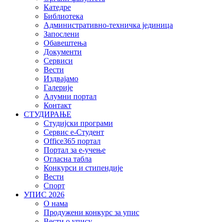
Катедре
Библиотека
Административно-техничка јединица
Запослени
Обавештења
Документи
Сервиси
Вести
Издвајамо
Галерије
Алумни портал
Контакт
СТУДИРАЊЕ
Студијски програми
Сервис е-Студент
Office365 портал
Портал за е-учење
Огласна табла
Конкурси и стипендије
Вести
Спорт
УПИС 2026
О нама
Продужени конкурс за упис
Вести о упису