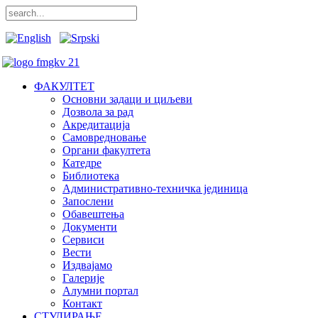
ФАКУЛТЕТ
Основни задаци и циљеви
Дозвола за рад
Акредитација
Самовредновање
Органи факултета
Катедре
Библиотека
Административно-техничка јединица
Запослени
Обавештења
Документи
Сервиси
Вести
Издвајамо
Галерије
Алумни портал
Контакт
СТУДИРАЊЕ