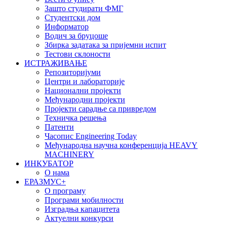
Зашто студирати ФМГ
Студентски дом
Информатор
Водич за бруцоше
Збиркa задатака за пријемни испит
Тестови склоности
ИСТРАЖИВАЊЕ
Репозиторијуми
Центри и лабораторије
Национални пројекти
Међународни пројекти
Пројекти сарадње са привредом
Техничка решења
Патенти
Часопис Engineering Today
Међународна научна конференција HEAVY
MACHINERY
ИНКУБАТОР
О нама
EРАЗМУС+
О програму
Програми мобилности
Изградња капацитета
Актуелни конкурси