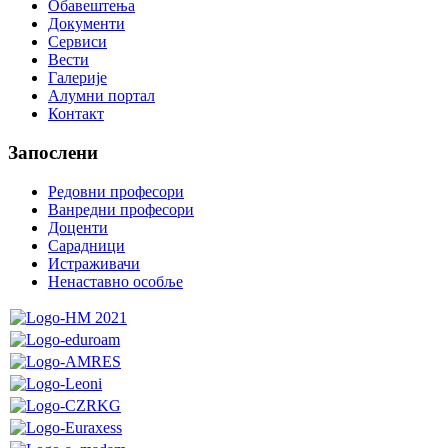
Обавештења
Документи
Сервиси
Вести
Галерије
Алумни портал
Контакт
Запослени
Редовни професори
Ванредни професори
Доценти
Сарадници
Истраживачи
Ненаставно особље