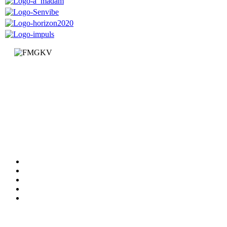
Факултет за машинство и грађевинарство у Краљеву
Доситејева 19, 36000 Краљево
Република Србија
+381 (0)36 383 269
Факултет
Катедре
Вести
Обавештења
Документи
Сервиси
Студирање