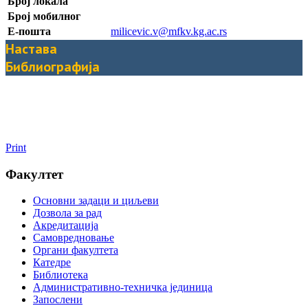
Број локала
Број мобилног
Е-пошта
milicevic.v@mfkv.kg.ac.rs
Настава
Библиографија
Print
Факултет
Основни задаци и циљеви
Дозвола за рад
Акредитација
Самовредновање
Органи факултета
Катедре
Библиотека
Административно-техничка јединица
Запослени