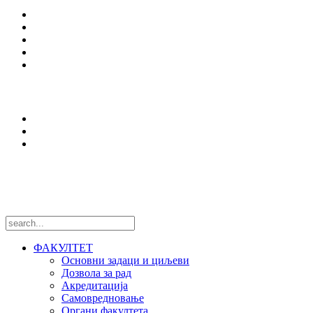
Студијски програми
Упис
Еразмус +
Вести
Оffice 365
Истраживања
Центри и лабораторије
Национални пројекти
Међународни пројекти
Пратите нас
ФАКУЛТЕТ
Основни задаци и циљеви
Дозвола за рад
Акредитација
Самовредновање
Органи факултета