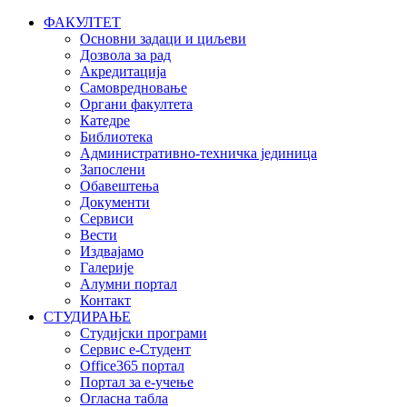
ФАКУЛТЕТ
Основни задаци и циљеви
Дозвола за рад
Акредитација
Самовредновање
Органи факултета
Катедре
Библиотека
Административно-техничка јединица
Запослени
Обавештења
Документи
Сервиси
Вести
Издвајамо
Галерије
Алумни портал
Контакт
СТУДИРАЊЕ
Студијски програми
Сервис е-Студент
Office365 портал
Портал за е-учење
Огласна табла