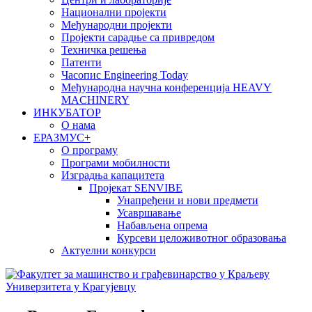
Национални пројекти
Међународни пројекти
Пројекти сарадње са привредом
Техничка решења
Патенти
Часопис Engineering Today
Међународна научна конференција HEAVY
MACHINERY
ИНКУБАТОР
О нама
EРАЗМУС+
О програму
Програми мобилности
Изградња капацитета
Пројекат SENVIBE
Унапређени и нови предмети
Усавршавање
Набављена опрема
Курсеви целоживотног образовања
Актуелни конкурси