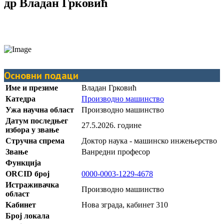
др Владан Грковић
Основни подаци
Име и презиме
Владан Грковић
Катедра
Производно машинство
Ужа научна област
Производно машинство
Датум последњег
27.5.2026. године
избора у звање
Стручна спрема
Доктор наука - машинско инжењерство
Звање
Ванредни професор
Функција
ORCID број
0000-0003-1229-4678
Истраживачка
Производно машинство
област
Kабинет
Нова зграда, кабинет 310
Број локала