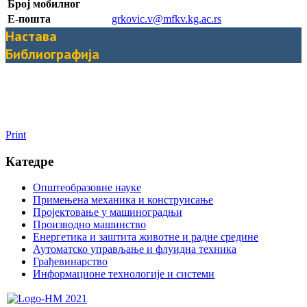
Број мобилног
Е-пошта
grkovic.v@mfkv.kg.ac.rs
Настава
Библиографија
Print
Катедре
Општеобразовне науке
Примењена механика и конструисање
Пројектовање у машиноградњи
Производно машинство
Енергетика и заштита животне и радне средине
Аутоматско управљање и флуидна техника
Грађевинарство
Информационе технологије и системи