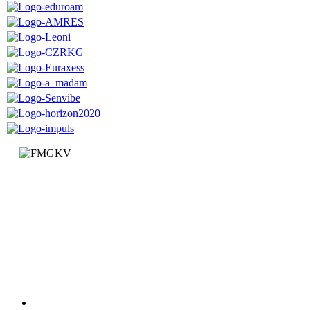
Факултет за машинство и грађевинарство у Краљеву
Доситејева 19, 36000 Краљево
Република Србија
+381 (0)36 383 269
Факултет
Катедре