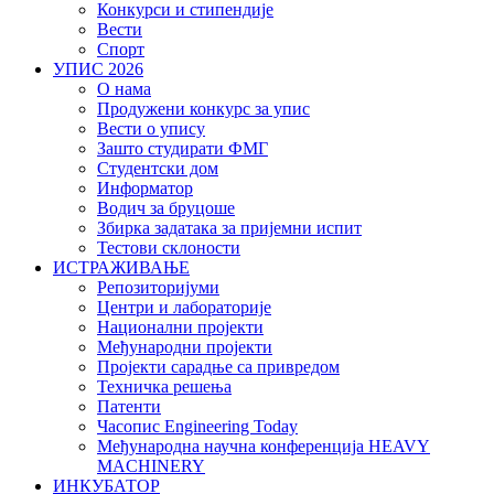
Конкурси и стипендије
Вести
Спорт
УПИС 2026
О нама
Продужени конкурс за упис
Вести о упису
Зашто студирати ФМГ
Студентски дом
Информатор
Водич за бруцоше
Збиркa задатака за пријемни испит
Тестови склоности
ИСТРАЖИВАЊЕ
Репозиторијуми
Центри и лабораторије
Национални пројекти
Међународни пројекти
Пројекти сарадње са привредом
Техничка решења
Патенти
Часопис Engineering Today
Међународна научна конференција HEAVY
MACHINERY
ИНКУБАТОР