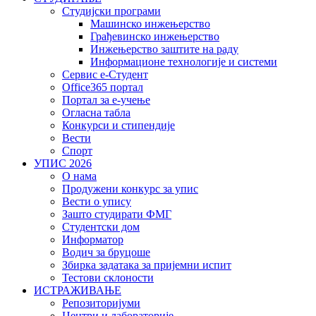
Студијски програми
Машинско инжењерство
Грађевинско инжењерство
Инжењерство заштите на раду
Информационе технологије и системи
Сервис е-Студент
Office365 портал
Портал за е-учење
Огласна табла
Конкурси и стипендије
Вести
Спорт
УПИС 2026
О нама
Продужени конкурс за упис
Вести о упису
Зашто студирати ФМГ
Студентски дом
Информатор
Водич за бруцоше
Збиркa задатака за пријемни испит
Тестови склоности
ИСТРАЖИВАЊЕ
Репозиторијуми
Центри и лабораторије