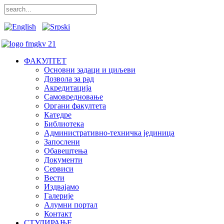
ФАКУЛТЕТ
Основни задаци и циљеви
Дозвола за рад
Акредитација
Самовредновање
Органи факултета
Катедре
Библиотека
Административно-техничка јединица
Запослени
Обавештења
Документи
Сервиси
Вести
Издвајамо
Галерије
Алумни портал
Контакт
СТУДИРАЊЕ