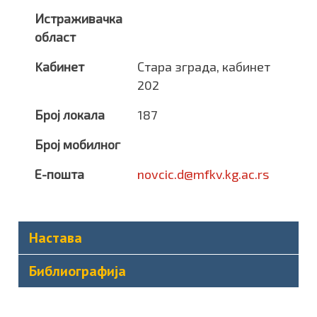
Истраживачка
област
Kабинет
Стара зграда, кабинет
202
Број локала
187
Број мобилног
Е-пошта
novcic.d@mfkv.kg.ac.rs
Настава
Библиографија