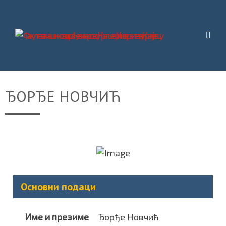
ЂОРЂЕ НОВЧИЋ
Основни подаци
Име и презиме
Ђорђе Новчић