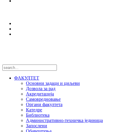
Оffice 365
Истраживања
Центри и лабораторије
Национални пројекти
Међународни пројекти
Пратите нас
ФАКУЛТЕТ
Основни задаци и циљеви
Дозвола за рад
Акредитација
Самовредновање
Органи факултета
Катедре
Библиотека
Административно-техничка јединица
Запослени
Обавештења