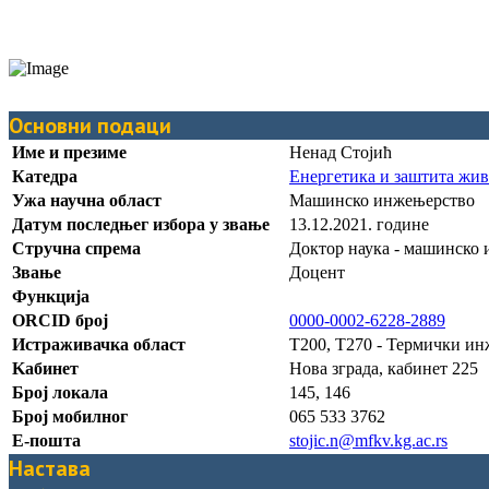
Основни подаци
Име и презиме
Ненад Стојић
Катедра
Енергетика и заштита жив
Ужа научна област
Машинско инжењерство
Датум последњег избора у звање
13.12.2021. године
Стручна спрема
Доктор наука - машинско
Звање
Доцент
Функција
ORCID број
0000-0002-6228-2889
Истраживачка област
Т200, T270 - Термички и
Kабинет
Нова зграда, кабинет 225
Број локала
145, 146
Број мобилног
065 533 3762
Е-пошта
stojic.n@mfkv.kg.ac.rs
Настава