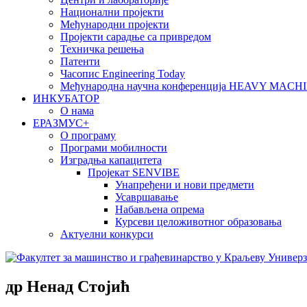
Национални пројекти
Међународни пројекти
Пројекти сарадње са привредом
Техничка решења
Патенти
Часопис Engineering Today
Међународна научна конференција HEAVY MAC
ИНКУБАТОР
О нама
EРАЗМУС+
О програму
Програми мобилности
Изградња капацитета
Пројекат SENVIBE
Унапређени и нови предмети
Усавршавање
Набављена опрема
Курсеви целоживотног образовања
Актуелни конкурси
др Ненад Стојић