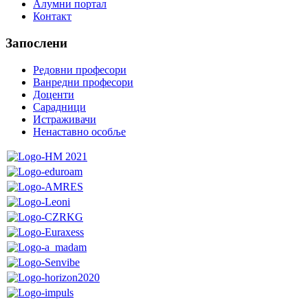
Алумни портал
Контакт
Запослени
Редовни професори
Ванредни професори
Доценти
Сарадници
Истраживачи
Ненаставно особље