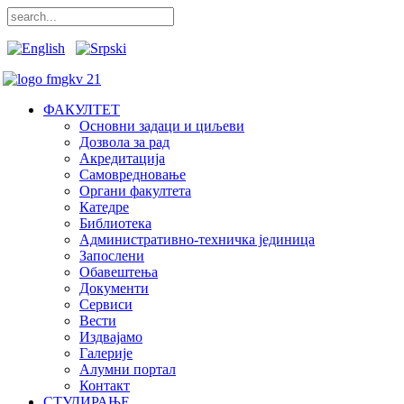
ФАКУЛТЕТ
Основни задаци и циљеви
Дозвола за рад
Акредитација
Самовредновање
Органи факултета
Катедре
Библиотека
Административно-техничка јединица
Запослени
Обавештења
Документи
Сервиси
Вести
Издвајамо
Галерије
Алумни портал
Контакт
СТУДИРАЊЕ