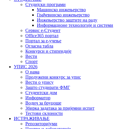
Студијски програми
Машинско инжењерство
Грађевинско инжењерство
Инжењерство заштите на раду
Информационе технологије и системи
Сервис е-Студент
Office365 портал
Портал за е-учење
Огласна табла
Конкурси и стипендије
Вести
Спорт
УПИС 2026
О нама
Продужени конкурс за упис
Вести о упису
Зашто студирати ФМГ
Студентски дом
Информатор
Водич за бруцоше
Збиркa задатака за пријемни испит
Тестови склоности
ИСТРАЖИВАЊЕ
Репозиторијуми
Центри и лабораторије