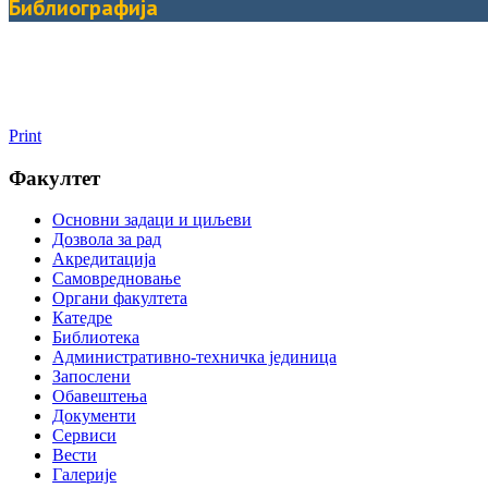
Библиографија
Print
Факултет
Основни задаци и циљеви
Дозвола за рад
Акредитација
Самовредновање
Органи факултета
Катедре
Библиотека
Административно-техничка јединица
Запослени
Обавештења
Документи
Сервиси
Вести
Галерије