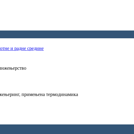
отне и радне средине
 инжењерство
нжењеринг, примењена термодинамика